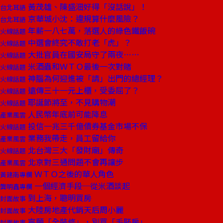
黃茂雄、陳盛沺好得「沒話說」！
台北耳語
京華城小沈：違規算什麼風險？
台北耳語
年薪一八七萬，落選人的綠色鐵飯碗
火線話題
中選會終究不敢打老「虎」？
火線話題
大批官員在國安局守了兩夜……
火線話題
米酒蟲和ＷＴＯ最後一次對賭
火線話題
神腦為何迎進被「請」出門的總經理？
火線話題
遠傳三十一元上櫃，受委屈了？
火線話題
耶誕節將至，不見購物潮
火線話題
人民幣年底前可能降息
產業風雲
投信一兆三千億債券基金市場不保
火線話題
業務我帶走，員工留給你
產業風雲
北台灣三大「發財廟」傳奇
火線話題
北京對三通問題不會再讓步
產業風雲
ＷＴＯ之後的華人角色
黃建南專欄
一個經濟手段─從米酒談起
龔明鑫專欄
到上海，聰明買房
封面故事
大陸房地產代銷天后周小麗
封面故事
寧願「全裝修」，別買「毛胚房」
封面故事