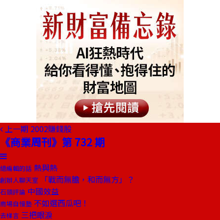
上一期
2002賺錢股
《商業周刊》第 732 期
熱與熱
總編輯的話
「戰而無膽，和而無方」？
創辦人聊天室
中國效益
石頭評論
不如選西瓜吧！
商場自慢塾
三把眼淚
去梯言