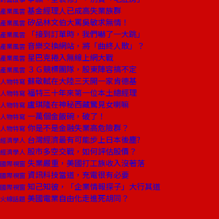
基金經理人已成高失業族群
產業風雲
矽品林文伯大罵吳敏求無情！
產業風雲
「接到訂單時，我們嚇了一大跳」
產業風雲
音樂交換網站，將「曲終人散」？
產業風雲
星巴克捲入無線上網大戰
產業風雲
３Ｇ競標團隊，股東陣容搞不定
產業風雲
蘇敬軾在大陸三天開一家肯德基
人物特寫
福特三十年來第一位本土總經理
人物特寫
盧琪隆在神秘西藏驚見女喇嘛
人物特寫
一萬個金飯碗，破了！
人物特寫
你是不是金融失業高危險群？
人物特寫
台灣經濟最有可能步上日本後塵?
經濟學人
股市多空交戰，如何評估股價？
經濟學人
失業嚴重，美國打工族收入沒著落
國際視窗
資訊科技當道，充電很有必要
國際視窗
知己知彼，「企業情報探子」大行其道
國際視窗
美國電業自由化走進死胡同？
火線話題