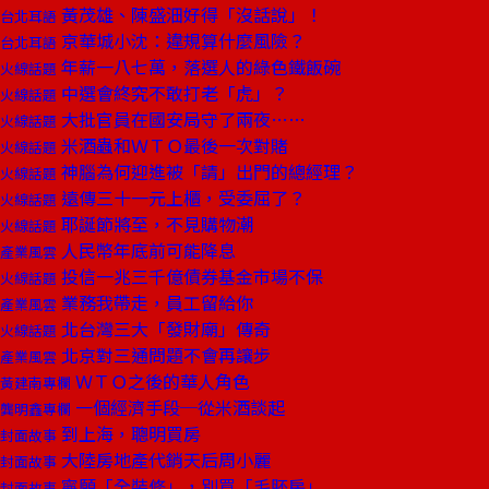
黃茂雄、陳盛沺好得「沒話說」！
台北耳語
京華城小沈：違規算什麼風險？
台北耳語
年薪一八七萬，落選人的綠色鐵飯碗
火線話題
中選會終究不敢打老「虎」？
火線話題
大批官員在國安局守了兩夜……
火線話題
米酒蟲和ＷＴＯ最後一次對賭
火線話題
神腦為何迎進被「請」出門的總經理？
火線話題
遠傳三十一元上櫃，受委屈了？
火線話題
耶誕節將至，不見購物潮
火線話題
人民幣年底前可能降息
產業風雲
投信一兆三千億債券基金市場不保
火線話題
業務我帶走，員工留給你
產業風雲
北台灣三大「發財廟」傳奇
火線話題
北京對三通問題不會再讓步
產業風雲
ＷＴＯ之後的華人角色
黃建南專欄
一個經濟手段─從米酒談起
龔明鑫專欄
到上海，聰明買房
封面故事
大陸房地產代銷天后周小麗
封面故事
寧願「全裝修」，別買「毛胚房」
封面故事