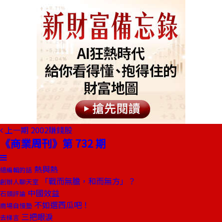
上一期
2002賺錢股
《商業周刊》第 732 期
熱與熱
總編輯的話
「戰而無膽，和而無方」？
創辦人聊天室
中國效益
石頭評論
不如選西瓜吧！
商場自慢塾
三把眼淚
去梯言