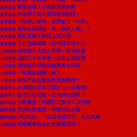
基金經理人已成高失業族群
產業風雲
矽品林文伯大罵吳敏求無情！
產業風雲
「接到訂單時，我們嚇了一大跳」
產業風雲
音樂交換網站，將「曲終人散」？
產業風雲
星巴克捲入無線上網大戰
產業風雲
３Ｇ競標團隊，股東陣容搞不定
產業風雲
蘇敬軾在大陸三天開一家肯德基
人物特寫
福特三十年來第一位本土總經理
人物特寫
盧琪隆在神秘西藏驚見女喇嘛
人物特寫
一萬個金飯碗，破了！
人物特寫
你是不是金融失業高危險群？
人物特寫
台灣經濟最有可能步上日本後塵?
經濟學人
股市多空交戰，如何評估股價？
經濟學人
失業嚴重，美國打工族收入沒著落
國際視窗
資訊科技當道，充電很有必要
國際視窗
知己知彼，「企業情報探子」大行其道
國際視窗
美國電業自由化走進死胡同？
火線話題