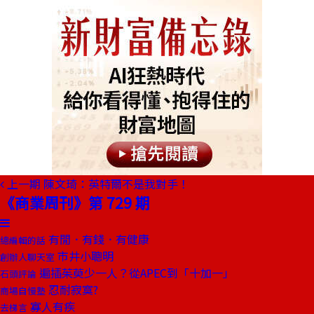
上一期
陳文琦：英特爾不是我對手！
《商業周刊》第 729 期
有閒．有錢．有健康
總編輯的話
市井小聰明
創辦人聊天室
遍插茱萸少一人？從APEC到「十加一」
石頭評論
忍耐寂寞?
商場自慢塾
寡人有疾
去梯言