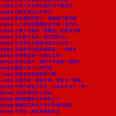
台灣人對台灣前途充滿不確定感
大陸焦點
月薪五萬住山中豪宅
封面故事
擺脫應酬和壓力，偏頭痛不藥而癒
封面故事
十八個家庭集體靈修共組「自然村」
封面故事
企業少主變成「楊團長」的擺夷女婿
封面故事
王永慶不是第一個吃悶虧的人
產業風雲
生技業的台積電將誕生在台灣？
產業風雲
活絡房市的超級推銷員──拍賣官
產業風雲
世棒賽竟是一宗賠本生意？
產業風雲
做音效晶片，驊訊今年要賺一個股本
產業風雲
圓剛大啖ＸＰ威而鋼
產業風雲
發展生技要像跑接力賽
人物專訪
何薇玲到「歌劇女神」發跡地「朝聖」
人物特寫
中華汽車砸三億元，以後年年省下一億！
產業風雲
大陸投資陷阱三部曲
國際視窗
南韓軟體業力拚微軟ＸＰ
國際視窗
傳簡訊成為青少年行動通訊新歡
國際視窗
不景氣，廣告業應變求生
國際視窗