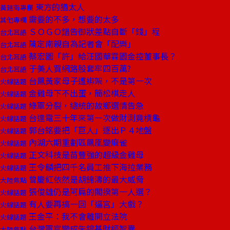
東方的猶太人
黃建南專欄
需要的不多，想要的太多
其他專欄
ＳＯＧＯ錯告御狀差點自斷「錢」程
台北耳語
陳定南親自為記者會「配樂」
台北耳語
蔡宏圖「許」給汪國華霖園金控董事長？
台北耳語
于美人買網路股套牢四百萬?
台北耳語
台鳳黃家母子遭綁架，不是第一次
火線話題
金雞母下不出蛋，簡松棋走人
火線話題
綠軍分裂，總統的故鄉選情告急
火線話題
台達電三十年來第一次做財測竟槓龜
火線話題
郭台銘要把「巨人」逐出Ｐ４地盤
火線話題
內湖六期重劃區鳳凰變麻雀
火線話題
正文科技是苗豐強的超級金雞母
火線話題
王令麟把四千名員工推下海拉業務
火線話題
曾慶紅依然是胡錦濤的最大威脅
大陸焦點
張俊雄仍是阿扁的閣揆第一人選？
火線話題
有人要再搞一回「逼宮」大戲？
火線話題
王金平：我不會離開立法院
火線話題
台灣軍官變成朱鎔基財經智囊
大陸焦點