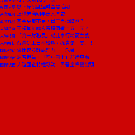
放下身段度過財富黑暗期
封面故事
上櫃券商明年走入歷史
產業風雲
基金募集不易，員工自掏腰包？
產業風雲
王振堂能讓宏電股價衝上五十元？
人物特寫
「第一財務長」從此奉行精簡主義
人物特寫
台灣步上日本後塵，機會是「零」！
人物專訪
優比速冷靜處理九一一危機
國際視窗
波音裁員，「空中巴士」前途堪慮
國際視窗
大陸國企特權鬆動，民營企業竄出頭
國際視窗