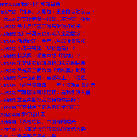
我的小狗和羅福助
陳文茜專欄
「批李」太尷尬，王志剛自動消音？
台北耳語
證交所老董林鐘雄北京行被「獨漏」
台北耳語
美出兵阿富汗如高射砲打蚊子
火線話題
近四千萬元偽鈔流入金融體系！
火線話題
偽鈔問題，明年六月底後會緩和
火線話題
小馬哥聲勢「災後重建」？
火線話題
賴英照、顏慶章想「跳槽」？
火線話題
宋楚瑜終於讓劉憶如投靠親民黨
火線話題
民進黨全面啟動「總統牌」助選
火線話題
為一億商機，姜豐年上海「灌籃」
火線話題
「經營書店四十一年，沒想到會跳票」
火線話題
西雅圖咖啡總經理：是我引狼入室！
火線話題
震旦集團總裁為何匆匆請辭？
火線話題
官商共治下的香港正步向死亡
大陸焦點
銀行過山洞
黃建南專欄
「界域模糊」中的矇矓曙光
其他專欄
吳旭東是張忠謀欽點的業務大將
人物特寫
電子股最長的一役
封面故事