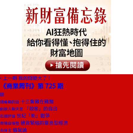
上一期
我的錢變大了！
《商業周刊》第 725 期
十三隻雞在雞籠
總編輯的話
「政客」的自白
創辦人聊天室
世紀「新」戰爭
石頭評論
通貨緊縮的窒息型經濟
商場自慢塾
貓鼠論
去梯言