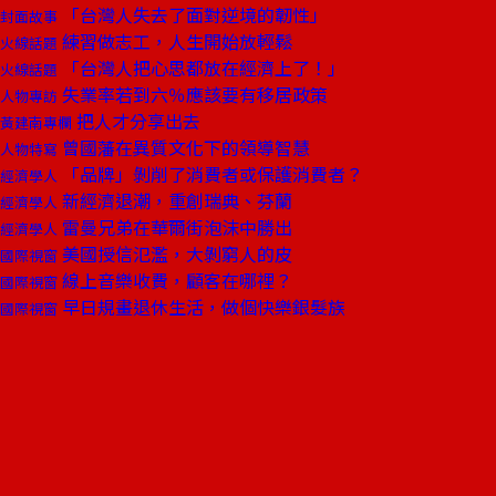
「台灣人失去了面對逆境的韌性」
封面故事
練習做志工，人生開始放輕鬆
火線話題
「台灣人把心思都放在經濟上了！」
火線話題
失業率若到六％應該要有移居政策
人物專訪
把人才分享出去
黃建南專欄
曾國藩在異質文化下的領導智慧
人物特寫
「品牌」剝削了消費者或保護消費者？
經濟學人
新經濟退潮，重創瑞典、芬蘭
經濟學人
雷曼兄弟在華爾街泡沫中勝出
經濟學人
美國授信氾濫，大剝窮人的皮
國際視窗
線上音樂收費，顧客在哪裡？
國際視窗
早日規畫退休生活，做個快樂銀髮族
國際視窗