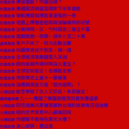
美國重創！中國出頭？
封面故事
美國經濟將延至明年下半年復甦
封面故事
華航應變指揮官最漫長的一夜
封面故事
地圖上標著密密麻麻油輪被炸的記號
封面故事
台美停飛一天，竹科囤貨二億五千萬
封面故事
雄獅旅遊一夜間，損失七百二十萬
封面故事
客戶不來了，特力主動出擊
產業風雲
快遞業貨送不到家，頭一遭
封面故事
全球經濟隨美國墜入深淵
封面故事
紐約金融市場何時浴火重生？
封面故事
全球空前股災！各類股全倒
封面故事
保險業史上最大一筆帳單
封面故事
油價與黃金只是「迴光返照」？
封面故事
航空業賠了夫人又折兵，有苦難言！
火線話題
九一一驚醒了美國新經濟的普世價值夢
龔明鑫專欄
四百億美元軍備預算對台灣科技業有百倍效應
火線話題
紐約世界貿易中心最後回味
火線話題
你還敢不敢待在摩天大樓？
火線話題
身心安頓，再出發
封面故事