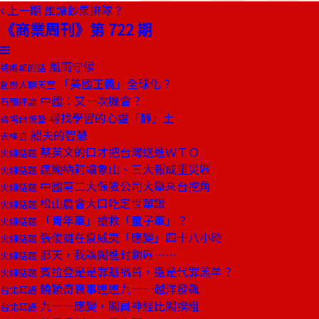
上一期
誰讓鈔票排隊？
《商業周刊》第 722 期
風雨守候
總編輯的話
「美國正義」全球化？
創辦人聊天室
中國︰又一次機會？
石頭評論
尋找學習的心靈「靜」土
商場自慢塾
船夫的智慧
去梯言
蔡英文的口才把台灣送進ＷＴＯ
火線話題
瘋颱納莉讓象山、三大報成重災區
火線話題
中國第二大保險公司大舉來台挖角
火線話題
松山農會大口吃定世華銀
火線話題
「青年軍」搶救「童子軍」？
火線話題
張俊雄在夏威夷「應變」四十八小時
火線話題
那天，我誤闖進封鎖區……
火線話題
賓拉登是是罪魁禍首，還是代罪羔羊？
火線話題
饒穎奇衰事連連九一一越洋發飆
台北耳語
九一一應變，閣員神經比閣揆粗
台北耳語