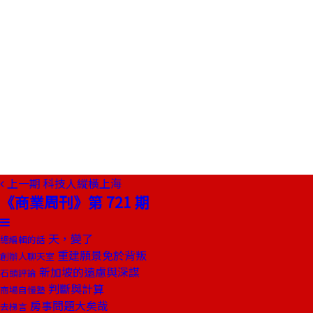
上一期
科技人縱橫上海
《商業周刊》第 721 期
天，變了
總編輯的話
重建願景免於背叛
創辦人聊天室
新加坡的遠慮與深謀
石頭評論
判斷與計算
商場自慢塾
房事問題大矣哉
去梯言