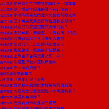
民進黨金主力薦杜總輝出任一銀董事
台北耳語
趙守博是李紀珠的護「花」使者？
台北耳語
李湘偉把哥兒們陸大文拉進荷銀光華
台北耳語
五十萬美元資金將到位拯救谷月涵？
台北耳語
林志嘉的競選班底將為誰而戰？
火線話題
李登輝變「老糊塗」，連戰扮「阿信」
火線話題
合併案宣示了ＰＣ業步入衰頹
火線話題
新惠普代工訂單將花落誰家？
火線話題
風雨飄搖，冠遠能不能翻身？
火線話題
上帝會不會再挺陳文琦一次？
火線話題
朱鎔基擠破大陸股市泡沫
產業風雲
下一個會更好？
其他專欄
獲得權力
黃建南專欄
「應用」與「骨幹」
其他專欄
龔照勝在扁政府財經團隊行情看漲
火線話題
大陸開放型基金起跑，中概股利多？
產業風雲
誰讓鈔票排隊？
封面故事
光賣會員卡就進帳三億元
封面故事
四星級飯店裡的平價泰式餐廳
封面故事