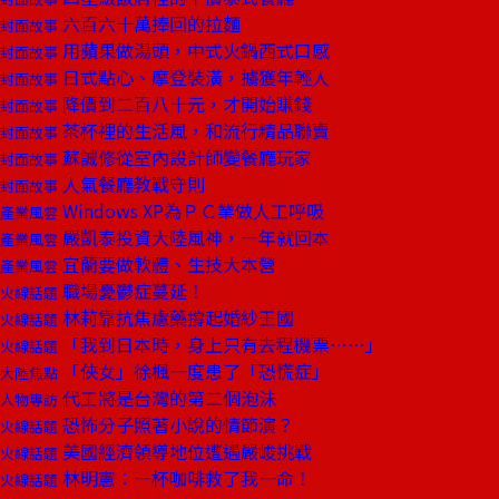
六百六十萬捧回的拉麵
封面故事
用蘋果做湯頭，中式火鍋西式口感
封面故事
日式點心、摩登裝潢，擄獲年輕人
封面故事
降價到二百八十元，才開始賺錢
封面故事
茶杯裡的生活風，和流行精品聯賣
封面故事
蘇誠修從室內設計師變餐廳玩家
封面故事
人氣餐廳教戰守則
封面故事
Windows XP為ＰＣ業做人工呼吸
產業風雲
嚴凱泰投資大陸風神，一年就回本
產業風雲
宜蘭要做軟體、生技大本營
產業風雲
職場憂鬱症蔓延！
火線話題
林莉靠抗焦慮藥撐起婚紗王國
火線話題
「我到日本時，身上只有去程機票……」
火線話題
「俠女」徐楓一度患了「恐慌症」
大陸焦點
代工將是台灣的第二個泡沫
人物專訪
恐怖分子照著小說的情節演？
火線話題
美國經濟領導地位遭遇嚴峻挑戰
火線話題
林明憲：一杯咖啡救了我一命！
火線話題