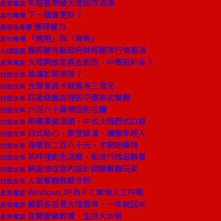
朱鎔基擠破大陸股市泡沫
產業風雲
下一個會更好？
其他專欄
獲得權力
黃建南專欄
「應用」與「骨幹」
其他專欄
龔照勝在扁政府財經團隊行情看漲
火線話題
大陸開放型基金起跑，中概股利多？
產業風雲
誰讓鈔票排隊？
封面故事
光賣會員卡就進帳三億元
封面故事
四星級飯店裡的平價泰式餐廳
封面故事
六百六十萬捧回的拉麵
封面故事
用蘋果做湯頭，中式火鍋西式口感
封面故事
日式點心、摩登裝潢，擄獲年輕人
封面故事
降價到二百八十元，才開始賺錢
封面故事
茶杯裡的生活風，和流行精品聯賣
封面故事
蘇誠修從室內設計師變餐廳玩家
封面故事
人氣餐廳教戰守則
封面故事
Windows XP為ＰＣ業做人工呼吸
產業風雲
嚴凱泰投資大陸風神，一年就回本
產業風雲
宜蘭要做軟體、生技大本營
產業風雲