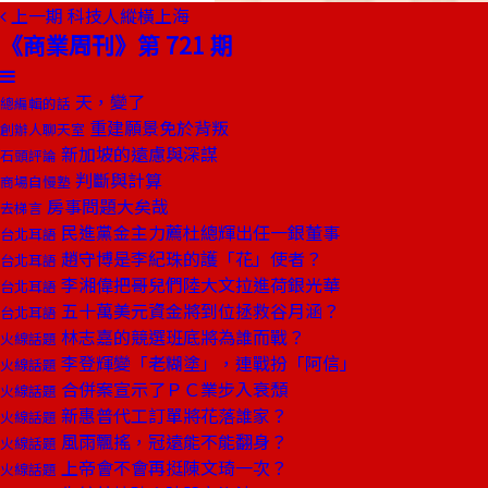
上一期
科技人縱橫上海
《商業周刊》第 721 期
天，變了
總編輯的話
重建願景免於背叛
創辦人聊天室
新加坡的遠慮與深謀
石頭評論
判斷與計算
商場自慢塾
房事問題大矣哉
去梯言
民進黨金主力薦杜總輝出任一銀董事
台北耳語
趙守博是李紀珠的護「花」使者？
台北耳語
李湘偉把哥兒們陸大文拉進荷銀光華
台北耳語
五十萬美元資金將到位拯救谷月涵？
台北耳語
林志嘉的競選班底將為誰而戰？
火線話題
李登輝變「老糊塗」，連戰扮「阿信」
火線話題
合併案宣示了ＰＣ業步入衰頹
火線話題
新惠普代工訂單將花落誰家？
火線話題
風雨飄搖，冠遠能不能翻身？
火線話題
上帝會不會再挺陳文琦一次？
火線話題