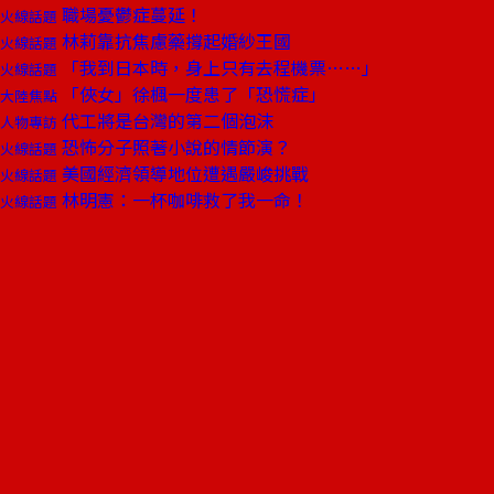
職場憂鬱症蔓延！
火線話題
林莉靠抗焦慮藥撐起婚紗王國
火線話題
「我到日本時，身上只有去程機票……」
火線話題
「俠女」徐楓一度患了「恐慌症」
大陸焦點
代工將是台灣的第二個泡沫
人物專訪
恐怖分子照著小說的情節演？
火線話題
美國經濟領導地位遭遇嚴峻挑戰
火線話題
林明憲：一杯咖啡救了我一命！
火線話題