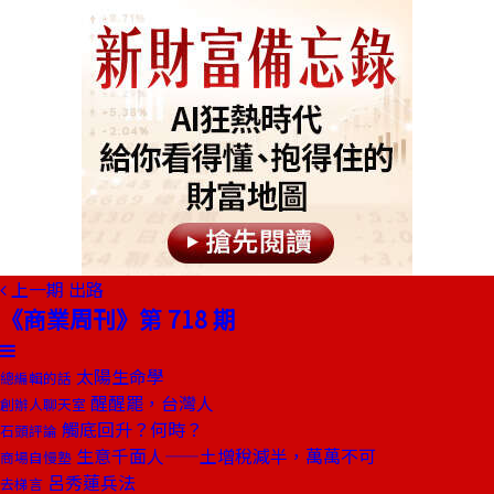
上一期
出路
《商業周刊》第 718 期
太陽生命學
總編輯的話
醒醒罷，台灣人
創辦人聊天室
觸底回升？何時？
石頭評論
生意千面人——土增稅減半，萬萬不可
商場自慢塾
呂秀蓮兵法
去梯言