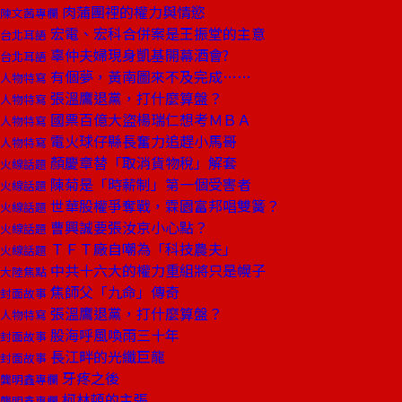
肉蒲團裡的權力與情慾
陳文茜專欄
宏電、宏科合併案是王振堂的主意
台北耳語
辜仲夫婦現身凱基開幕酒會?
台北耳語
有個夢，黃南圖來不及完成……
人物特寫
張溫鷹退黨，打什麼算盤？
人物特寫
國票百億大盜楊瑞仁想考ＭＢＡ
人物特寫
電火球仔縣長奮力追趕小馬哥
人物特寫
顏慶章替「取消貨物稅」解套
火線話題
陳菊是「時薪制」第一個受害者
火線話題
世華股權爭奪戰，霖園富邦唱雙簧？
火線話題
曹興誠要張汝京小心點？
火線話題
ＴＦＴ廠自嘲為「科技農夫」
火線話題
中共十六大的權力重組將只是幌子
大陸焦點
焦師父「九命」傳奇
封面故事
張溫鷹退黨，打什麼算盤？
人物特寫
股海呼風喚雨三十年
封面故事
長江畔的光纖巨龍
封面故事
牙疼之後
龔明鑫專欄
柯林頓的主張
龔明鑫專欄