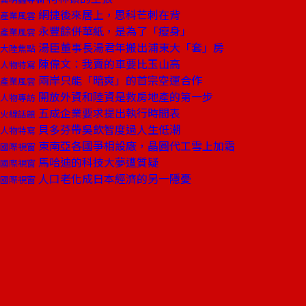
網捷後來居上，思科芒刺在背
產業風雲
永豐餘併華紙，是為了「瘦身」
產業風雲
湯臣董事長湯君年搬出浦東大「套」房
大陸焦點
陳偉文：我賣的車要比玉山高
人物特寫
兩岸只能「暗爽」的首宗空運合作
產業風雲
開放外資和陸資是救房地產的第一步
人物專訪
五成企業要求提出執行時間表
火線話題
貝多芬帶吳欽智度過人生低潮
人物特寫
東南亞各國爭相設廠，晶圓代工雪上加霜
國際視窗
馬哈迪的科技大夢遭質疑
國際視窗
人口老化成日本經濟的另一隱憂
國際視窗