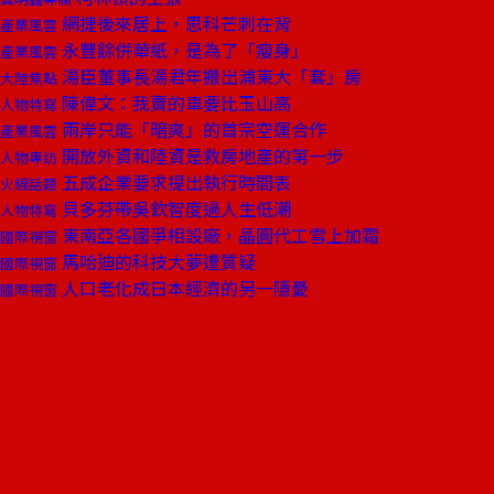
網捷後來居上，思科芒刺在背
產業風雲
永豐餘併華紙，是為了「瘦身」
產業風雲
湯臣董事長湯君年搬出浦東大「套」房
大陸焦點
陳偉文：我賣的車要比玉山高
人物特寫
兩岸只能「暗爽」的首宗空運合作
產業風雲
開放外資和陸資是救房地產的第一步
人物專訪
五成企業要求提出執行時間表
火線話題
貝多芬帶吳欽智度過人生低潮
人物特寫
東南亞各國爭相設廠，晶圓代工雪上加霜
國際視窗
馬哈迪的科技大夢遭質疑
國際視窗
人口老化成日本經濟的另一隱憂
國際視窗