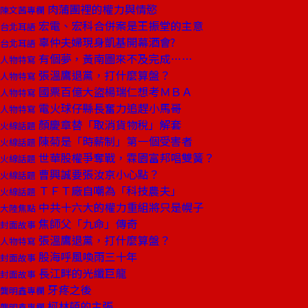
肉蒲團裡的權力與情慾
陳文茜專欄
宏電、宏科合併案是王振堂的主意
台北耳語
辜仲夫婦現身凱基開幕酒會?
台北耳語
有個夢，黃南圖來不及完成……
人物特寫
張溫鷹退黨，打什麼算盤？
人物特寫
國票百億大盜楊瑞仁想考ＭＢＡ
人物特寫
電火球仔縣長奮力追趕小馬哥
人物特寫
顏慶章替「取消貨物稅」解套
火線話題
陳菊是「時薪制」第一個受害者
火線話題
世華股權爭奪戰，霖園富邦唱雙簧？
火線話題
曹興誠要張汝京小心點？
火線話題
ＴＦＴ廠自嘲為「科技農夫」
火線話題
中共十六大的權力重組將只是幌子
大陸焦點
焦師父「九命」傳奇
封面故事
張溫鷹退黨，打什麼算盤？
人物特寫
股海呼風喚雨三十年
封面故事
長江畔的光纖巨龍
封面故事
牙疼之後
龔明鑫專欄
柯林頓的主張
龔明鑫專欄