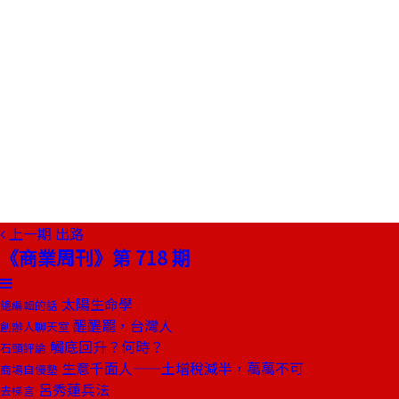
上一期
出路
《商業周刊》第 718 期
太陽生命學
總編輯的話
醒醒罷，台灣人
創辦人聊天室
觸底回升？何時？
石頭評論
生意千面人——土增稅減半，萬萬不可
商場自慢塾
呂秀蓮兵法
去梯言