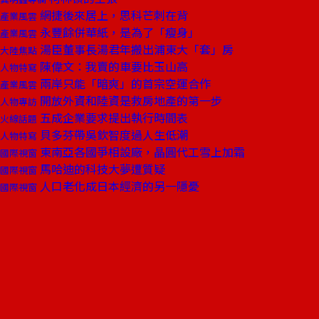
網捷後來居上，思科芒刺在背
產業風雲
永豐餘併華紙，是為了「瘦身」
產業風雲
湯臣董事長湯君年搬出浦東大「套」房
大陸焦點
陳偉文：我賣的車要比玉山高
人物特寫
兩岸只能「暗爽」的首宗空運合作
產業風雲
開放外資和陸資是救房地產的第一步
人物專訪
五成企業要求提出執行時間表
火線話題
貝多芬帶吳欽智度過人生低潮
人物特寫
東南亞各國爭相設廠，晶圓代工雪上加霜
國際視窗
馬哈迪的科技大夢遭質疑
國際視窗
人口老化成日本經濟的另一隱憂
國際視窗