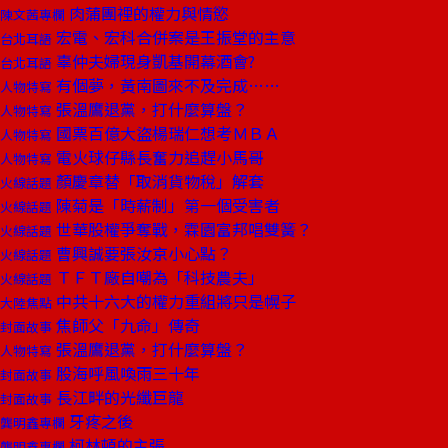
肉蒲團裡的權力與情慾
陳文茜專欄
宏電、宏科合併案是王振堂的主意
台北耳語
辜仲夫婦現身凱基開幕酒會?
台北耳語
有個夢，黃南圖來不及完成……
人物特寫
張溫鷹退黨，打什麼算盤？
人物特寫
國票百億大盜楊瑞仁想考ＭＢＡ
人物特寫
電火球仔縣長奮力追趕小馬哥
人物特寫
顏慶章替「取消貨物稅」解套
火線話題
陳菊是「時薪制」第一個受害者
火線話題
世華股權爭奪戰，霖園富邦唱雙簧？
火線話題
曹興誠要張汝京小心點？
火線話題
ＴＦＴ廠自嘲為「科技農夫」
火線話題
中共十六大的權力重組將只是幌子
大陸焦點
焦師父「九命」傳奇
封面故事
張溫鷹退黨，打什麼算盤？
人物特寫
股海呼風喚雨三十年
封面故事
長江畔的光纖巨龍
封面故事
牙疼之後
龔明鑫專欄
柯林頓的主張
龔明鑫專欄