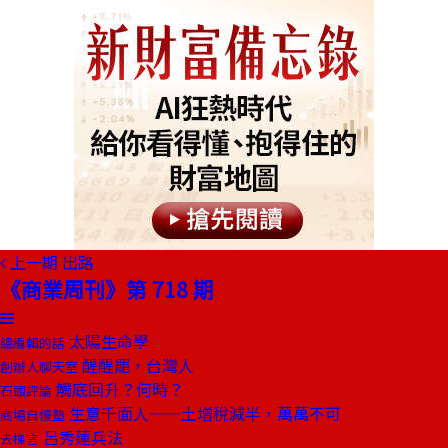
上一期
出路
《商業周刊》第 718 期
太陽生命學
總編輯的話
醒醒罷，台灣人
創辦人聊天室
觸底回升？何時？
石頭評論
生意千面人——土增稅減半，萬萬不可
商場自慢塾
呂秀蓮兵法
去梯言