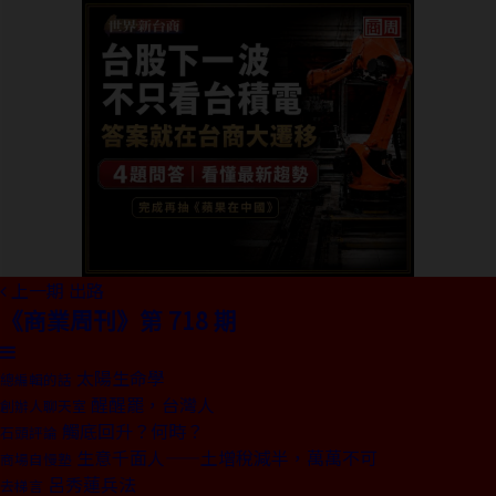
上一期
出路
《商業周刊》第 718 期
太陽生命學
總編輯的話
醒醒罷，台灣人
創辦人聊天室
觸底回升？何時？
石頭評論
生意千面人——土增稅減半，萬萬不可
商場自慢塾
呂秀蓮兵法
去梯言