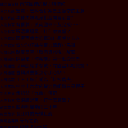
肉蒲團裡的權力與情慾
陳文茜專欄
宏電、宏科合併案是王振堂的主意
台北耳語
辜仲夫婦現身凱基開幕酒會?
台北耳語
有個夢，黃南圖來不及完成……
人物特寫
張溫鷹退黨，打什麼算盤？
人物特寫
國票百億大盜楊瑞仁想考ＭＢＡ
人物特寫
電火球仔縣長奮力追趕小馬哥
人物特寫
顏慶章替「取消貨物稅」解套
火線話題
陳菊是「時薪制」第一個受害者
火線話題
世華股權爭奪戰，霖園富邦唱雙簧？
火線話題
曹興誠要張汝京小心點？
火線話題
ＴＦＴ廠自嘲為「科技農夫」
火線話題
中共十六大的權力重組將只是幌子
大陸焦點
焦師父「九命」傳奇
封面故事
張溫鷹退黨，打什麼算盤？
人物特寫
股海呼風喚雨三十年
封面故事
長江畔的光纖巨龍
封面故事
牙疼之後
龔明鑫專欄
柯林頓的主張
龔明鑫專欄