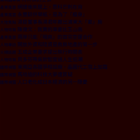
網捷後來居上，思科芒刺在背
產業風雲
永豐餘併華紙，是為了「瘦身」
產業風雲
湯臣董事長湯君年搬出浦東大「套」房
大陸焦點
陳偉文：我賣的車要比玉山高
人物特寫
兩岸只能「暗爽」的首宗空運合作
產業風雲
開放外資和陸資是救房地產的第一步
人物專訪
五成企業要求提出執行時間表
火線話題
貝多芬帶吳欽智度過人生低潮
人物特寫
東南亞各國爭相設廠，晶圓代工雪上加霜
國際視窗
馬哈迪的科技大夢遭質疑
國際視窗
人口老化成日本經濟的另一隱憂
國際視窗