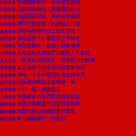
在組織變動中，保持彈性身段
封面故事
三度轉換跑道，累積獨特能力
封面故事
規畫長期職涯，深耕專業領域
封面故事
離開大樹庇蔭，打造自己光環
封面故事
聯發科除權行情上看五百元？
產業風雲
借錢應急？小額信貸三天搞定
產業風雲
做逆勢贏家，要融入顧客情境
人物專訪
大陸生化先鋒陳竺只愛救人不愛錢
人物特寫
「投資科學的國家，經濟實力也較強」
產業風雲
五百億美元的市場等著慧友淘金
產業風雲
康柏、ＩＢＭ誓師台灣生技市場
產業風雲
新加坡挑戰亞太寬頻第一強
產業風雲
一釘一鎚，網路監工
產業風雲
何嘉順在馬來西亞夜潛奇遇記
人物特寫
法國法雅集團大挫亞馬遜銳氣
國際視窗
寶鹼用網站傾聽顧客的聲音
國際視窗
新力網路銀行一砲而紅
國際視窗