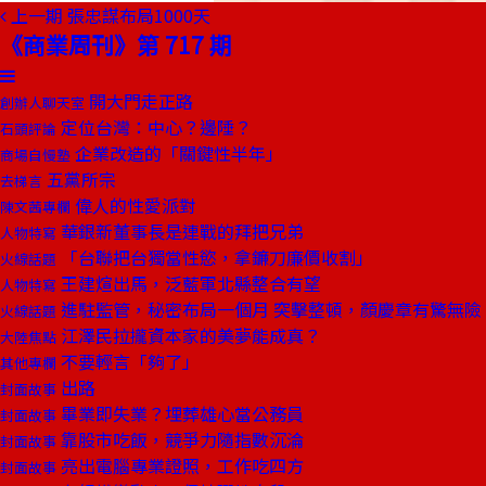
上一期
張忠謀布局1000天
《商業周刊》第 717 期
開大門走正路
創辦人聊天室
定位台灣：中心？邊陲？
石頭評論
企業改造的「關鍵性半年」
商場自慢塾
五黨所宗
去梯言
偉人的性愛派對
陳文茜專欄
華銀新董事長是連戰的拜把兄弟
人物特寫
「台聯把台獨當性慾，拿鐮刀廉價收割」
火線話題
王建煊出馬，泛藍軍北縣整合有望
人物特寫
進駐監管，秘密布局一個月 突擊整頓，顏慶章有驚無險
火線話題
江澤民拉攏資本家的美夢能成真？
大陸焦點
不要輕言「夠了」
其他專欄
出路
封面故事
畢業即失業？埋葬雄心當公務員
封面故事
靠股市吃飯，競爭力隨指數沉淪
封面故事
亮出電腦專業證照，工作吃四方
封面故事