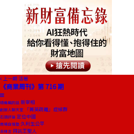
上一期
活著
《商業周刊》第 716 期
新宰相
總編輯的話
「菁英疏離」症候群
創辦人聊天室
定位中國
石頭評論
久利生公平
商場自慢塾
拜託王聖人
去梯言