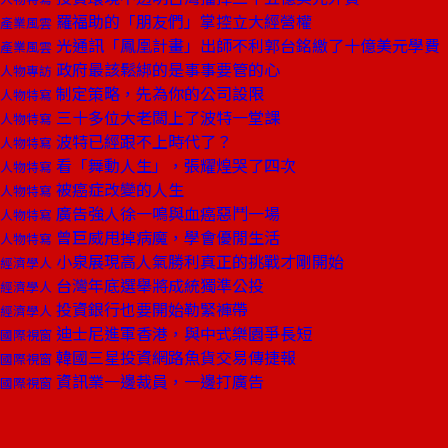
羅福助的「朋友們」掌控立大經營權
產業風雲
光通訊「鳳凰計畫」出師不利郭台銘繳了十億美元學費
產業風雲
政府最該鬆綁的是事事要管的心
人物專訪
制定策略，先為你的公司設限
人物特寫
三十多位大老闆上了波特一堂課
人物特寫
波特已經跟不上時代了？
人物特寫
看「舞動人生」，張耀煌哭了四次
人物特寫
被癌症改變的人生
人物特寫
廣告強人徐一鳴與血癌惡鬥一場
人物特寫
曾巨威甩掉病魔，學會優閒生活
人物特寫
小泉展現高人氣勝利真正的挑戰才剛開始
經濟學人
台灣年底選舉將成統獨準公投
經濟學人
投資銀行也要開始勒緊褲帶
經濟學人
迪士尼進軍香港，與中式樂園爭長短
國際視窗
韓國三星投資網路魚貨交易傳捷報
國際視窗
資訊業一邊裁員，一邊打廣告
國際視窗