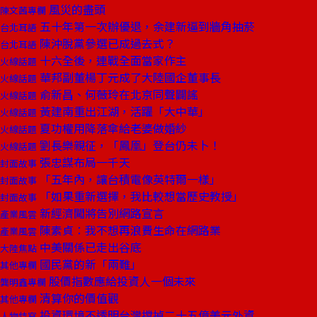
風災的盡頭
陳文茜專欄
五十年第一次辦優退，余建新逼到牆角抽菸
台北耳語
陳沖脫黨參選已成過去式？
台北耳語
十六全後，連戰全面當家作主
火線話題
華邦副董楊丁元成了大陸國企董事長
火線話題
俞新昌、何薇玲在北京同聲闢謠
火線話題
黃建南重出江湖，活躍「大中華」
火線話題
夏功權用降落傘給老婆做婚紗
火線話題
劉長樂親征，「鳳凰」登台仍未卜！
火線話題
張忠謀布局一千天
封面故事
「五年內，讓台積電像英特爾一樣」
封面故事
「如果重新選擇，我比較想當歷史教授」
封面故事
新經濟闖將告別網路宣言
產業風雲
陳素貞：我不想再浪費生命在網路業
產業風雲
中美關係已走出谷底
大陸焦點
國民黨的新「兩難」
其他專欄
股價指數應給投資人一個未來
龔明鑫專欄
清算你的價值觀
其他專欄
投資環境不透明台灣擋掉二十五億美元外資
人物特寫