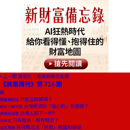
上一期
黃崇仁：我連精業也能賣
《商業周刊》第 714 期
只能生悶氣嗎？
總編輯的話
台灣經濟的「強心針」在哪裡？
創辦人聊天室
台灣人的下一步?
商場自慢塾
只有政治，哪有經濟？
去梯言
英特爾活活「拆散」威盛和華碩
台北耳語