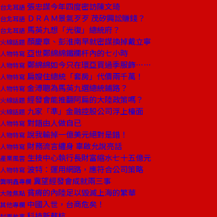
張忠謀今年四度密訪陳文琦
台北耳語
ＤＲＡＭ景氣歹歹 茂矽興訟賺錢？
台北耳語
馬英九想「光復」總統府？
台北耳語
顏慶章、彭淮南早就密謀換掉戴立寧
火線話題
亞世鄭綿綿鐵欄杆內的七小時
人物特寫
鄭綿綿如今只在環亞買過季服飾……
人物特寫
扁嫂住總統「套房」代價兩千萬！
人物特寫
金溥聰為馬英九選總統鋪路？
人物特寫
經發會能推翻阿扁的大陸政策嗎？
火線話題
九家「準」金融控股公司浮上檯面
火線話題
對錯由人做自已
人物特寫
說我輸掉一億美元絕對是錯！
人物特寫
財務流言纏身 辜啟允說亮話
人物特寫
生技中心執行長財富縮水七十五億元
產業風雲
波特：運用網路，應符合公司策略
人物特寫
冀望經發會成就兩三事
龔明鑫專欄
貧瘠的內陸足以毀滅上海的繁華
大陸焦點
中國入世，台商危矣！
其他專欄
科技新蘇杭
封面故事