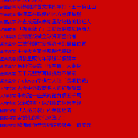
明碁闖將曾文祺四年打下五十億江山
封面故事
張漢章在跌倒的地方重建城堡
封面故事
許志成是陳泰銘重點培植的接班人
封面故事
「孤臣孽子」王勳煇磨成紅頂商人
封面故事
台灣應該做全球資源整合者
人物專訪
生技律師在新經濟卡到最佳位置
產業風雲
主機板百家爭鳴時代將逝！
產業風雲
順發量販每年淨賺半個股本
產業風雲
易利信要靠「悟空機」大翻身
產業風雲
五千元藍芽耳機挑戰不景氣
產業風雲
7-eleven準備在大陸「長期抗戰」
產業風雲
古今中外政商名人的紅顏韻事
人物特寫
朱銘建一座美術館負債五千萬
人物特寫
父親的書，陳飛龍的經營聖經
人物特寫
「人格分裂」的美國經濟
國際視窗
客製化的時代來臨了！
國際視窗
歐洲維他音樂網逆勢吸金一億美元
國際視窗