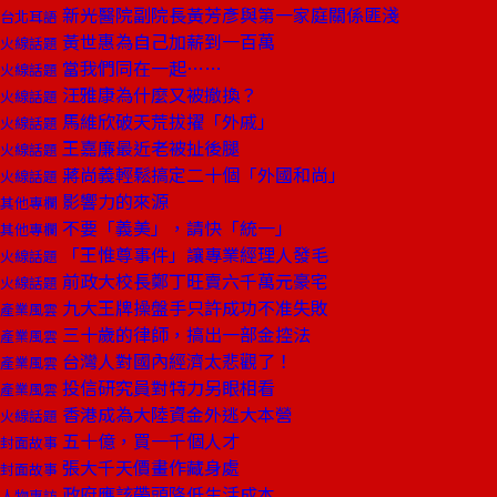
新光醫院副院長黃芳彥與第一家庭關係匪淺
台北耳語
黃世惠為自己加薪到一百萬
火線話題
當我們同在一起……
火線話題
汪雅康為什麼又被撤換？
火線話題
馬維欣破天荒拔擢「外戚」
火線話題
王嘉廉最近老被扯後腿
火線話題
蔣尚義輕鬆搞定二十個「外國和尚」
火線話題
影響力的來源
其他專欄
不要「義美」，請快「統一」
其他專欄
「王惟尊事件」讓專業經理人發毛
火線話題
前政大校長鄭丁旺賣六千萬元豪宅
火線話題
九大王牌操盤手只許成功不准失敗
產業風雲
三十歲的律師，搞出一部金控法
產業風雲
台灣人對國內經濟太悲觀了！
產業風雲
投信研究員對特力另眼相看
產業風雲
香港成為大陸資金外逃大本營
火線話題
五十億，買一千個人才
封面故事
張大千天價畫作藏身處
封面故事
政府應該帶頭降低生活成本
人物專訪