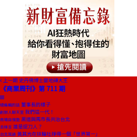
上一期
史丹佛博士變地磚大王
《商業周刊》第 711 期
董事長的樣子
總編輯的話
我們這一代！
創辦人聊天室
黑道與馬市長共治台北
商場自慢塾
誰是捉刀人？
去梯言
黃其光在扶輪社掙得一個「世界第一」
台北耳語