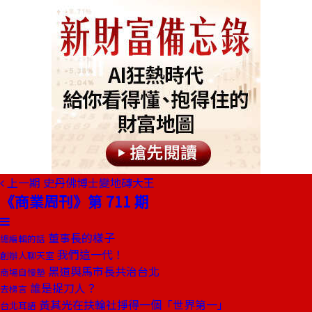
上一期
史丹佛博士變地磚大王
《商業周刊》第 711 期
董事長的樣子
總編輯的話
我們這一代！
創辦人聊天室
黑道與馬市長共治台北
商場自慢塾
誰是捉刀人？
去梯言
黃其光在扶輪社掙得一個「世界第一」
台北耳語