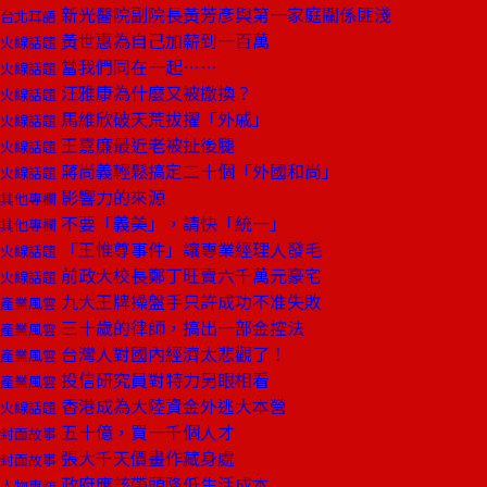
新光醫院副院長黃芳彥與第一家庭關係匪淺
台北耳語
黃世惠為自己加薪到一百萬
火線話題
當我們同在一起……
火線話題
汪雅康為什麼又被撤換？
火線話題
馬維欣破天荒拔擢「外戚」
火線話題
王嘉廉最近老被扯後腿
火線話題
蔣尚義輕鬆搞定二十個「外國和尚」
火線話題
影響力的來源
其他專欄
不要「義美」，請快「統一」
其他專欄
「王惟尊事件」讓專業經理人發毛
火線話題
前政大校長鄭丁旺賣六千萬元豪宅
火線話題
九大王牌操盤手只許成功不准失敗
產業風雲
三十歲的律師，搞出一部金控法
產業風雲
台灣人對國內經濟太悲觀了！
產業風雲
投信研究員對特力另眼相看
產業風雲
香港成為大陸資金外逃大本營
火線話題
五十億，買一千個人才
封面故事
張大千天價畫作藏身處
封面故事
政府應該帶頭降低生活成本
人物專訪