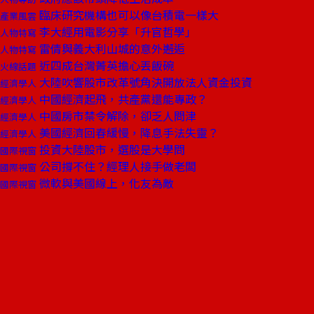
臨床研究機構也可以像台積電一樣大
產業風雲
李大經用電影分享「升官哲學」
人物特寫
雷倩與義大利山城的意外邂逅
人物特寫
近四成台灣菁英擔心丟飯碗
火線話題
大陸吹響股市改革號角決開放法人資金投資
經濟學人
中國經濟起飛，共產黨還能專政？
經濟學人
中國房市禁令解除，卻乏人問津
經濟學人
美國經濟回春緩慢，降息手法失靈？
經濟學人
投資大陸股市，選股是大學問
國際視窗
公司撐不住？經理人接手做老闆
國際視窗
微軟與美國線上，化友為敵
國際視窗