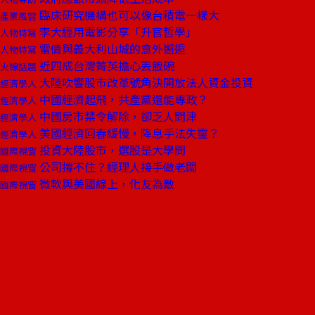
臨床研究機構也可以像台積電一樣大
產業風雲
李大經用電影分享「升官哲學」
人物特寫
雷倩與義大利山城的意外邂逅
人物特寫
近四成台灣菁英擔心丟飯碗
火線話題
大陸吹響股市改革號角決開放法人資金投資
經濟學人
中國經濟起飛，共產黨還能專政？
經濟學人
中國房市禁令解除，卻乏人問津
經濟學人
美國經濟回春緩慢，降息手法失靈？
經濟學人
投資大陸股市，選股是大學問
國際視窗
公司撐不住？經理人接手做老闆
國際視窗
微軟與美國線上，化友為敵
國際視窗