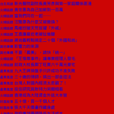
新光醫院副院長黃芳彥與第一家庭關係匪淺
台北耳語
黃世惠為自己加薪到一百萬
火線話題
當我們同在一起……
火線話題
汪雅康為什麼又被撤換？
火線話題
馬維欣破天荒拔擢「外戚」
火線話題
王嘉廉最近老被扯後腿
火線話題
蔣尚義輕鬆搞定二十個「外國和尚」
火線話題
影響力的來源
其他專欄
不要「義美」，請快「統一」
其他專欄
「王惟尊事件」讓專業經理人發毛
火線話題
前政大校長鄭丁旺賣六千萬元豪宅
火線話題
九大王牌操盤手只許成功不准失敗
產業風雲
三十歲的律師，搞出一部金控法
產業風雲
台灣人對國內經濟太悲觀了！
產業風雲
投信研究員對特力另眼相看
產業風雲
香港成為大陸資金外逃大本營
火線話題
五十億，買一千個人才
封面故事
張大千天價畫作藏身處
封面故事
政府應該帶頭降低生活成本
人物專訪