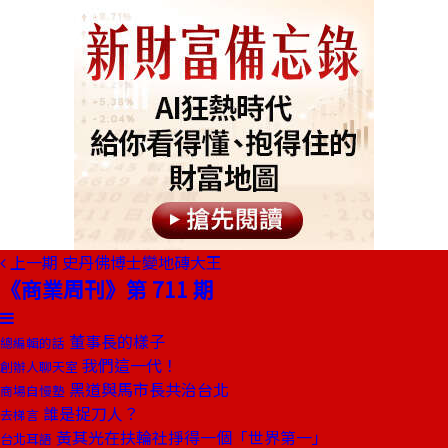
上一期
史丹佛博士變地磚大王
《商業周刊》第 711 期
董事長的樣子
總編輯的話
我們這一代！
創辦人聊天室
黑道與馬市長共治台北
商場自慢塾
誰是捉刀人？
去梯言
黃其光在扶輪社掙得一個「世界第一」
台北耳語