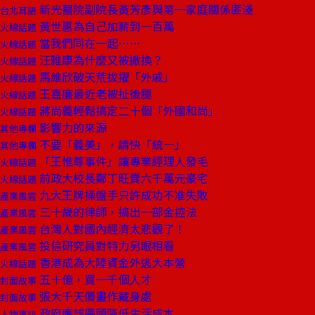
新光醫院副院長黃芳彥與第一家庭關係匪淺
台北耳語
黃世惠為自己加薪到一百萬
火線話題
當我們同在一起……
火線話題
汪雅康為什麼又被撤換？
火線話題
馬維欣破天荒拔擢「外戚」
火線話題
王嘉廉最近老被扯後腿
火線話題
蔣尚義輕鬆搞定二十個「外國和尚」
火線話題
影響力的來源
其他專欄
不要「義美」，請快「統一」
其他專欄
「王惟尊事件」讓專業經理人發毛
火線話題
前政大校長鄭丁旺賣六千萬元豪宅
火線話題
九大王牌操盤手只許成功不准失敗
產業風雲
三十歲的律師，搞出一部金控法
產業風雲
台灣人對國內經濟太悲觀了！
產業風雲
投信研究員對特力另眼相看
產業風雲
香港成為大陸資金外逃大本營
火線話題
五十億，買一千個人才
封面故事
張大千天價畫作藏身處
封面故事
政府應該帶頭降低生活成本
人物專訪