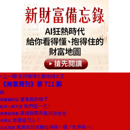
上一期
史丹佛博士變地磚大王
《商業周刊》第 711 期
董事長的樣子
總編輯的話
我們這一代！
創辦人聊天室
黑道與馬市長共治台北
商場自慢塾
誰是捉刀人？
去梯言
黃其光在扶輪社掙得一個「世界第一」
台北耳語