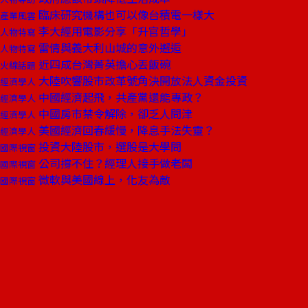
臨床研究機構也可以像台積電一樣大
產業風雲
李大經用電影分享「升官哲學」
人物特寫
雷倩與義大利山城的意外邂逅
人物特寫
近四成台灣菁英擔心丟飯碗
火線話題
大陸吹響股市改革號角決開放法人資金投資
經濟學人
中國經濟起飛，共產黨還能專政？
經濟學人
中國房市禁令解除，卻乏人問津
經濟學人
美國經濟回春緩慢，降息手法失靈？
經濟學人
投資大陸股市，選股是大學問
國際視窗
公司撐不住？經理人接手做老闆
國際視窗
微軟與美國線上，化友為敵
國際視窗