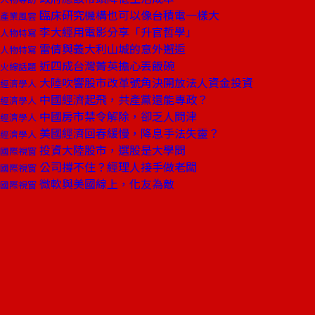
臨床研究機構也可以像台積電一樣大
產業風雲
李大經用電影分享「升官哲學」
人物特寫
雷倩與義大利山城的意外邂逅
人物特寫
近四成台灣菁英擔心丟飯碗
火線話題
大陸吹響股市改革號角決開放法人資金投資
經濟學人
中國經濟起飛，共產黨還能專政？
經濟學人
中國房市禁令解除，卻乏人問津
經濟學人
美國經濟回春緩慢，降息手法失靈？
經濟學人
投資大陸股市，選股是大學問
國際視窗
公司撐不住？經理人接手做老闆
國際視窗
微軟與美國線上，化友為敵
國際視窗