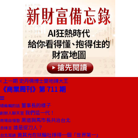
上一期
史丹佛博士變地磚大王
《商業周刊》第 711 期
董事長的樣子
總編輯的話
我們這一代！
創辦人聊天室
黑道與馬市長共治台北
商場自慢塾
誰是捉刀人？
去梯言
黃其光在扶輪社掙得一個「世界第一」
台北耳語