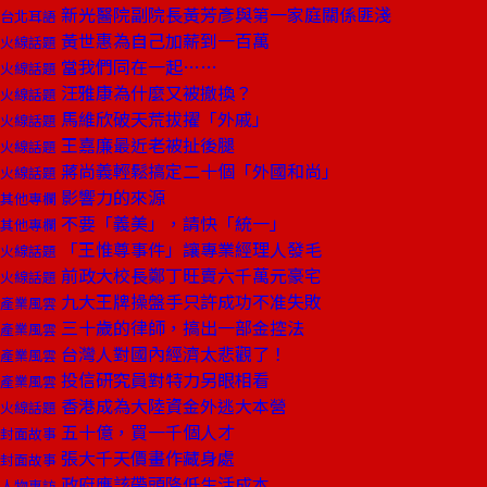
新光醫院副院長黃芳彥與第一家庭關係匪淺
台北耳語
黃世惠為自己加薪到一百萬
火線話題
當我們同在一起……
火線話題
汪雅康為什麼又被撤換？
火線話題
馬維欣破天荒拔擢「外戚」
火線話題
王嘉廉最近老被扯後腿
火線話題
蔣尚義輕鬆搞定二十個「外國和尚」
火線話題
影響力的來源
其他專欄
不要「義美」，請快「統一」
其他專欄
「王惟尊事件」讓專業經理人發毛
火線話題
前政大校長鄭丁旺賣六千萬元豪宅
火線話題
九大王牌操盤手只許成功不准失敗
產業風雲
三十歲的律師，搞出一部金控法
產業風雲
台灣人對國內經濟太悲觀了！
產業風雲
投信研究員對特力另眼相看
產業風雲
香港成為大陸資金外逃大本營
火線話題
五十億，買一千個人才
封面故事
張大千天價畫作藏身處
封面故事
政府應該帶頭降低生活成本
人物專訪