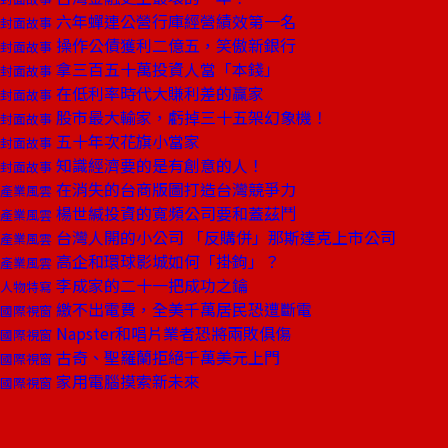
六年蟬連公營行庫經營績效第一名
封面故事
操作公債獲利二億五，笑傲新銀行
封面故事
拿三百五十萬投資人當「本錢」
封面故事
在低利率時代大賺利差的贏家
封面故事
股市最大輸家，虧掉三十五架幻象機！
封面故事
五十年次花旗小當家
封面故事
知識經濟要的是有創意的人！
封面故事
在消失的台商版圖打造台灣競爭力
產業風雲
楊世緘投資的寬頻公司要和蓋茲鬥
產業風雲
台灣人開的小公司 「反購併」那斯達克上市公司
產業風雲
高企和環球影城如何「掛鉤」？
產業風雲
李成家的二十一把成功之鑰
人物特寫
繳不出電費，全美千萬居民恐遭斷電
國際視窗
Napster和唱片業者恐將兩敗俱傷
國際視窗
古奇、聖羅蘭拒絕千萬美元上門
國際視窗
家用電腦摸索新未來
國際視窗