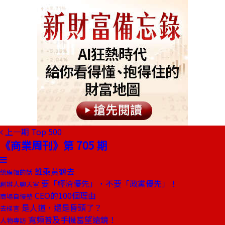
上一期
Top 500
《商業周刊》第 705 期
誰乘黃鶴去
總編輯的話
要「經濟優先」，不要「政黨優先」！
創辦人聊天室
CEO的100個理由
商場自慢塾
是人道，還是昏頭了？
去梯言
寬頻普及手機當望遠鏡！
人物專訪