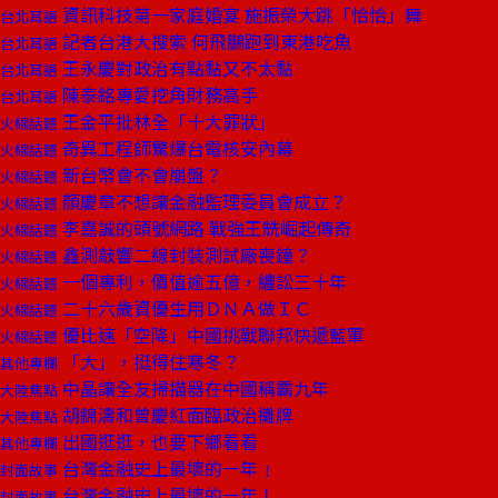
資訊科技第一家庭婚宴 施振榮大跳「恰恰」舞
台北耳語
記者台港大搜索 何飛鵬跑到東港吃魚
台北耳語
王永慶對政治有點黏又不太黏
台北耳語
陳泰銘專愛挖角財務高手
台北耳語
王金平批林全「十大罪狀」
火線話題
奇異工程師驚爆台電核安內幕
火線話題
新台幣會不會崩盤？
火線話題
顏慶章不想讓金融監理委員會成立？
火線話題
李嘉誠的頭號網路 戰強王兟崛起傳奇
火線話題
鑫測敲響二線封裝測試廠喪鐘？
火線話題
一個專利，價值逾五億，纏訟三十年
火線話題
二十六歲資優生用ＤＮＡ做ＩＣ
火線話題
優比速「空降」中國挑戰聯邦快遞藍軍
火線話題
「大」，挺得住寒冬？
其他專欄
中晶讓全友掃描器在中國稱霸九年
大陸焦點
胡錦濤和曾慶紅面臨政治攤牌
大陸焦點
出國逛逛，也要下鄉看看
其他專欄
台灣金融史上最壞的一年﹗
封面故事
台灣金融史上最壞的一年！
封面故事