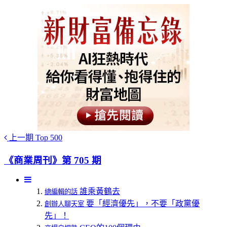
上一期
Top 500
《商業周刊》第 705 期
誰乘黃鶴去
總編輯的話
要「經濟優先」，不要「政黨優
創辦人聊天室
先」！