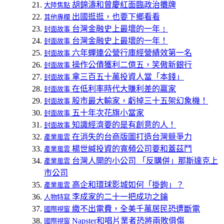
胡錦濤和曾慶紅面臨政治攤牌
大陸焦點
出國逛逛，也要下鄉看看
其他專欄
台灣金融史上最壞的一年﹗
封面故事
台灣金融史上最壞的一年！
封面故事
六年蟬連公營行庫經營績效第一名
封面故事
操作公債獲利二億五，笑傲新銀行
封面故事
拿三百五十萬投資人當「本錢」
封面故事
在低利率時代大賺利差的贏家
封面故事
股市最大輸家，虧掉三十五架幻象機！
封面故事
五十年次花旗小當家
封面故事
知識經濟要的是有創意的人！
封面故事
在消失的台商版圖打造台灣競爭力
產業風雲
楊世緘投資的寬頻公司要和蓋茲鬥
產業風雲
台灣人開的小公司 「反購併」那斯達克上
產業風雲
市公司
高企和環球影城如何「掛鉤」？
產業風雲
李成家的二十一把成功之鑰
人物特寫
繳不出電費，全美千萬居民恐遭斷電
國際視窗
Napster和唱片業者恐將兩敗俱傷
國際視窗