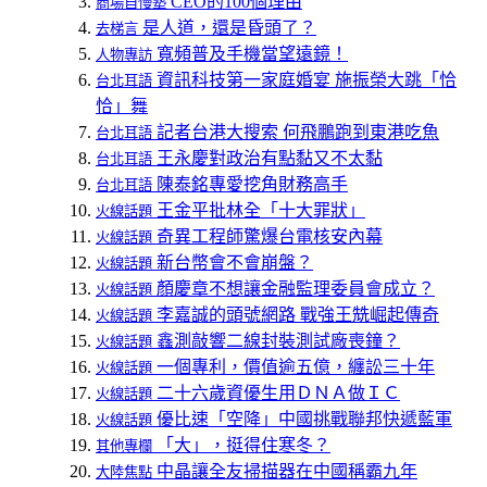
CEO的100個理由
商場自慢塾
是人道，還是昏頭了？
去梯言
寬頻普及手機當望遠鏡！
人物專訪
資訊科技第一家庭婚宴 施振榮大跳「恰
台北耳語
恰」舞
記者台港大搜索 何飛鵬跑到東港吃魚
台北耳語
王永慶對政治有點黏又不太黏
台北耳語
陳泰銘專愛挖角財務高手
台北耳語
王金平批林全「十大罪狀」
火線話題
奇異工程師驚爆台電核安內幕
火線話題
新台幣會不會崩盤？
火線話題
顏慶章不想讓金融監理委員會成立？
火線話題
李嘉誠的頭號網路 戰強王兟崛起傳奇
火線話題
鑫測敲響二線封裝測試廠喪鐘？
火線話題
一個專利，價值逾五億，纏訟三十年
火線話題
二十六歲資優生用ＤＮＡ做ＩＣ
火線話題
優比速「空降」中國挑戰聯邦快遞藍軍
火線話題
「大」，挺得住寒冬？
其他專欄
中晶讓全友掃描器在中國稱霸九年
大陸焦點