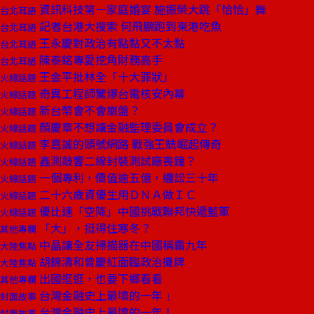
資訊科技第一家庭婚宴 施振榮大跳「恰恰」舞
台北耳語
記者台港大搜索 何飛鵬跑到東港吃魚
台北耳語
王永慶對政治有點黏又不太黏
台北耳語
陳泰銘專愛挖角財務高手
台北耳語
王金平批林全「十大罪狀」
火線話題
奇異工程師驚爆台電核安內幕
火線話題
新台幣會不會崩盤？
火線話題
顏慶章不想讓金融監理委員會成立？
火線話題
李嘉誠的頭號網路 戰強王兟崛起傳奇
火線話題
鑫測敲響二線封裝測試廠喪鐘？
火線話題
一個專利，價值逾五億，纏訟三十年
火線話題
二十六歲資優生用ＤＮＡ做ＩＣ
火線話題
優比速「空降」中國挑戰聯邦快遞藍軍
火線話題
「大」，挺得住寒冬？
其他專欄
中晶讓全友掃描器在中國稱霸九年
大陸焦點
胡錦濤和曾慶紅面臨政治攤牌
大陸焦點
出國逛逛，也要下鄉看看
其他專欄
台灣金融史上最壞的一年﹗
封面故事
台灣金融史上最壞的一年！
封面故事