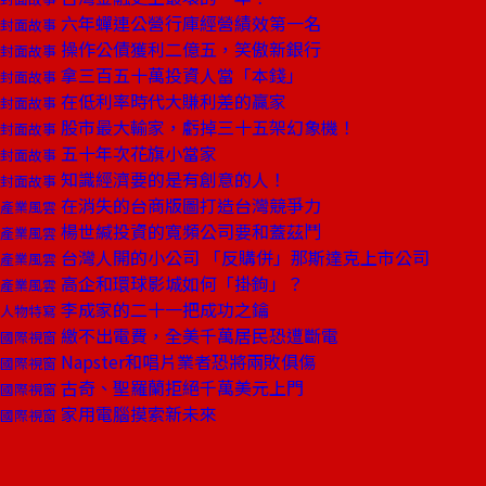
六年蟬連公營行庫經營績效第一名
封面故事
操作公債獲利二億五，笑傲新銀行
封面故事
拿三百五十萬投資人當「本錢」
封面故事
在低利率時代大賺利差的贏家
封面故事
股市最大輸家，虧掉三十五架幻象機！
封面故事
五十年次花旗小當家
封面故事
知識經濟要的是有創意的人！
封面故事
在消失的台商版圖打造台灣競爭力
產業風雲
楊世緘投資的寬頻公司要和蓋茲鬥
產業風雲
台灣人開的小公司 「反購併」那斯達克上市公司
產業風雲
高企和環球影城如何「掛鉤」？
產業風雲
李成家的二十一把成功之鑰
人物特寫
繳不出電費，全美千萬居民恐遭斷電
國際視窗
Napster和唱片業者恐將兩敗俱傷
國際視窗
古奇、聖羅蘭拒絕千萬美元上門
國際視窗
家用電腦摸索新未來
國際視窗