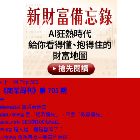
上一期
Top 500
《商業周刊》第 705 期
誰乘黃鶴去
總編輯的話
要「經濟優先」，不要「政黨優先」！
創辦人聊天室
CEO的100個理由
商場自慢塾
是人道，還是昏頭了？
去梯言
寬頻普及手機當望遠鏡！
人物專訪