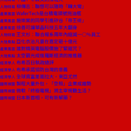
柳傳志：聯想可以隨時「轉大彎」
人物特寫
WaferTech是台積電頭號拖油瓶
產業風雲
施崇棠的同學引進矽谷「帝王術」
產業風雲
徐善可讓華晶科技五年大翻身
產業風雲
王文杉︰聯合報系兩年內縮減一○％員工
人物特寫
亞化衣治凡要在嘉定砸十億元
大陸焦點
誰對精英電腦股價施了緊箍咒？
產業風雲
太空觀光成俄羅斯經濟的推進器
大陸焦點
布希百日執政總評
經濟學人
布希承諾協防台灣的意義
經濟學人
全球貧富差距拉大，東亞尤然
經濟學人
製程大量外包，「空殼」企業成趨勢
國際視窗
微軟「終極電視」將主宰視聽生活？
國際視窗
日本新首相，可有新解藥？
國際視窗