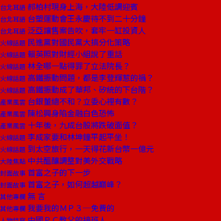
郝柏村現身上海，大陸低調迎賓
台北耳語
台塑運動會王永慶待不到二十分鐘
台北耳語
泛亞讓售案告吹，套牢一缸投資人
台北耳語
民進黨對國民黨大搞分化策略
火線話題
賴英照對財經小組說了重話
火線話題
林全哪一點得罪了立法院長？
火線話題
高鐵振動問題，都是李登輝惹的禍？
火線話題
高鐵振動成了華邦、矽統的下台階？
火線話題
台銀董總不和？立委心裡有數？
產業風雲
陳松興身陷金融白色恐怖
產業風雲
十年後，九成台股將跌破面值？
產業風雲
李成家要和林坤鐘平起平坐！
火線話題
到太空旅行，一天得花新台幣一億元
火線話題
中共醞釀調整對美外交戰略
大陸焦點
首富之子的下一步
封面故事
首富之子，如何超越巔峰？
封面故事
無 言
其他專欄
我要我的ＭＰ３─免費的
其他專欄
中國ＰＣ教父的接班人
人物特寫