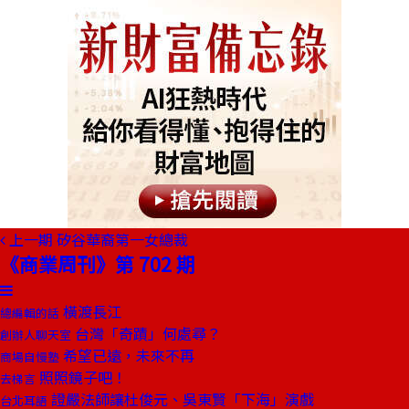
上一期
矽谷華裔第一女總裁
《商業周刊》第 702 期
橫渡長江
總編輯的話
台灣「奇蹟」何處尋？
創辦人聊天室
希望已遠，未來不再
商場自慢塾
照照鏡子吧！
去梯言
證嚴法師讓杜俊元、吳東賢「下海」演戲
台北耳語