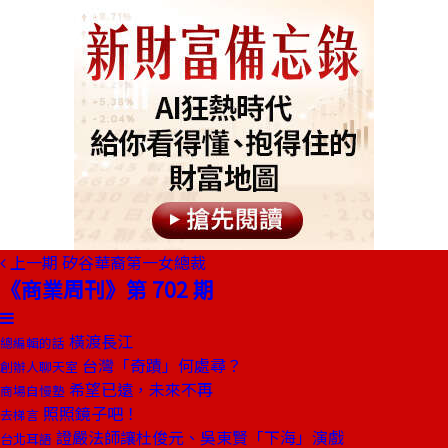
上一期
矽谷華裔第一女總裁
《商業周刊》第 702 期
橫渡長江
總編輯的話
台灣「奇蹟」何處尋？
創辦人聊天室
希望已遠，未來不再
商場自慢塾
照照鏡子吧！
去梯言
證嚴法師讓杜俊元、吳東賢「下海」演戲
台北耳語