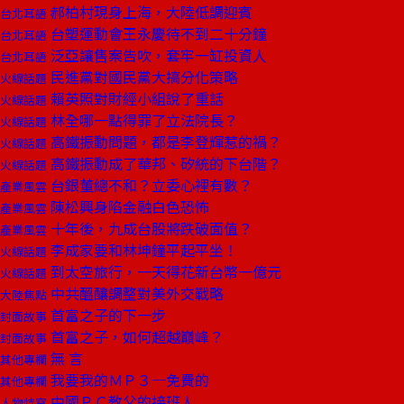
郝柏村現身上海，大陸低調迎賓
台北耳語
台塑運動會王永慶待不到二十分鐘
台北耳語
泛亞讓售案告吹，套牢一缸投資人
台北耳語
民進黨對國民黨大搞分化策略
火線話題
賴英照對財經小組說了重話
火線話題
林全哪一點得罪了立法院長？
火線話題
高鐵振動問題，都是李登輝惹的禍？
火線話題
高鐵振動成了華邦、矽統的下台階？
火線話題
台銀董總不和？立委心裡有數？
產業風雲
陳松興身陷金融白色恐怖
產業風雲
十年後，九成台股將跌破面值？
產業風雲
李成家要和林坤鐘平起平坐！
火線話題
到太空旅行，一天得花新台幣一億元
火線話題
中共醞釀調整對美外交戰略
大陸焦點
首富之子的下一步
封面故事
首富之子，如何超越巔峰？
封面故事
無 言
其他專欄
我要我的ＭＰ３─免費的
其他專欄
中國ＰＣ教父的接班人
人物特寫