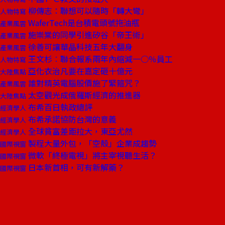
柳傳志：聯想可以隨時「轉大彎」
人物特寫
WaferTech是台積電頭號拖油瓶
產業風雲
施崇棠的同學引進矽谷「帝王術」
產業風雲
徐善可讓華晶科技五年大翻身
產業風雲
王文杉︰聯合報系兩年內縮減一○％員工
人物特寫
亞化衣治凡要在嘉定砸十億元
大陸焦點
誰對精英電腦股價施了緊箍咒？
產業風雲
太空觀光成俄羅斯經濟的推進器
大陸焦點
布希百日執政總評
經濟學人
布希承諾協防台灣的意義
經濟學人
全球貧富差距拉大，東亞尤然
經濟學人
製程大量外包，「空殼」企業成趨勢
國際視窗
微軟「終極電視」將主宰視聽生活？
國際視窗
日本新首相，可有新解藥？
國際視窗