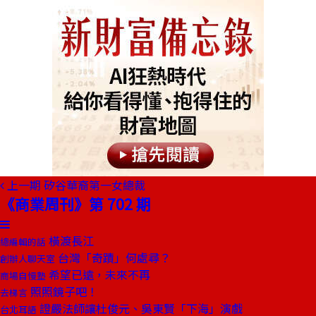
上一期
矽谷華裔第一女總裁
《商業周刊》第 702 期
橫渡長江
總編輯的話
台灣「奇蹟」何處尋？
創辦人聊天室
希望已遠，未來不再
商場自慢塾
照照鏡子吧！
去梯言
證嚴法師讓杜俊元、吳東賢「下海」演戲
台北耳語