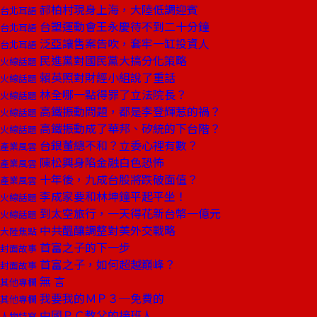
郝柏村現身上海，大陸低調迎賓
台北耳語
台塑運動會王永慶待不到二十分鐘
台北耳語
泛亞讓售案告吹，套牢一缸投資人
台北耳語
民進黨對國民黨大搞分化策略
火線話題
賴英照對財經小組說了重話
火線話題
林全哪一點得罪了立法院長？
火線話題
高鐵振動問題，都是李登輝惹的禍？
火線話題
高鐵振動成了華邦、矽統的下台階？
火線話題
台銀董總不和？立委心裡有數？
產業風雲
陳松興身陷金融白色恐怖
產業風雲
十年後，九成台股將跌破面值？
產業風雲
李成家要和林坤鐘平起平坐！
火線話題
到太空旅行，一天得花新台幣一億元
火線話題
中共醞釀調整對美外交戰略
大陸焦點
首富之子的下一步
封面故事
首富之子，如何超越巔峰？
封面故事
無 言
其他專欄
我要我的ＭＰ３─免費的
其他專欄
中國ＰＣ教父的接班人
人物特寫