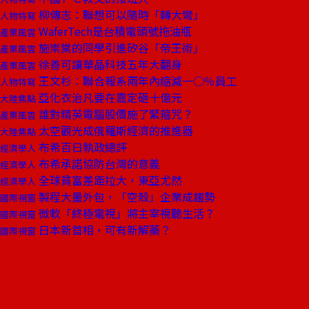
柳傳志：聯想可以隨時「轉大彎」
人物特寫
WaferTech是台積電頭號拖油瓶
產業風雲
施崇棠的同學引進矽谷「帝王術」
產業風雲
徐善可讓華晶科技五年大翻身
產業風雲
王文杉︰聯合報系兩年內縮減一○％員工
人物特寫
亞化衣治凡要在嘉定砸十億元
大陸焦點
誰對精英電腦股價施了緊箍咒？
產業風雲
太空觀光成俄羅斯經濟的推進器
大陸焦點
布希百日執政總評
經濟學人
布希承諾協防台灣的意義
經濟學人
全球貧富差距拉大，東亞尤然
經濟學人
製程大量外包，「空殼」企業成趨勢
國際視窗
微軟「終極電視」將主宰視聽生活？
國際視窗
日本新首相，可有新解藥？
國際視窗