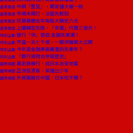
中網「整型」，鄭家鐘大權一統
產業風雲
市場未開打，法庭先較勁
產業風雲
欣葉餐廳去年每股大賺近六元
產業風雲
上曜轉型失敗，「來電」代價三億元！
產業風雲
銀行「併」發症 金融失業潮！
特別企劃
市值一兆七千億，一銀併購案大公開
特別企劃
今年是金融業最嚴重的失業年？
特別企劃
「銀行將用合併寫歷史」
特別企劃
暴走族橫行，成日本治安地雷
國際視窗
亞洲投資客，英雄出少年
國際視窗
外商藥廠在中國、日本吃不開？
國際視窗