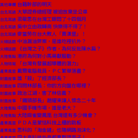
台籍幹部的明天
其他專欄
大華證券總經理 被迫放棄坐公車
台北耳語
梁敬思在台灣工銀悶了十四個月
台北耳語
吳中立由政轉商 快樂得不得了！
台北耳語
麥當勞在台大教人「賣漢堡」！
台北耳語
中油漏油弊案，是誰吃裡扒外？
火線話題
《台灣之子》作者，為何反批陳水扁？
火線話題
港府為何對小馬哥獻殷勤？
大陸焦點
「台灣有發展超導體的潛力」
人物特寫
戴爾電腦裁員，ＰＣ繁華落盡？
產業風雲
誰「殺」了經濟部長？
封面故事
四問林部長：你的方向盤在哪裡？
封面故事
政治江湖，害了林信義？
封面故事
「鐵頭部長」趙耀東讓人懷念二十年
封面故事
中國手機市場，誰是老大？
大陸焦點
大陸麻雀變鳳凰 台灣還有多少機會？
大陸焦點
ＰＤＡ是蒙恬科技上櫃的跳板
產業風雲
思科的「淘金鏟」也隨網路泡沫化？
產業風雲
四大高科技外商都賣群環面子！
產業風雲