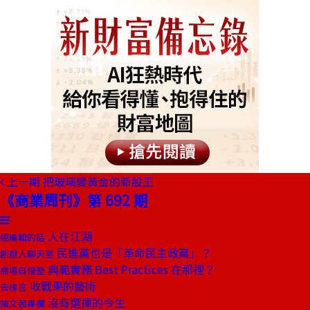
上一期
把玻璃變黃金的新股王
《商業周刊》第 692 期
人在江湖
總編輯的話
民進黨也是「革命民主政黨」？
創辦人聊天室
典範實務 Best Practices 在那裡？
商場自慢塾
收戰果的藝術
去梯言
沒有選擇的今生
陳文茜專欄