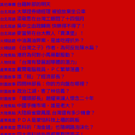
台籍幹部的明天
其他專欄
大華證券總經理 被迫放棄坐公車
台北耳語
梁敬思在台灣工銀悶了十四個月
台北耳語
吳中立由政轉商 快樂得不得了！
台北耳語
麥當勞在台大教人「賣漢堡」！
台北耳語
中油漏油弊案，是誰吃裡扒外？
火線話題
《台灣之子》作者，為何反批陳水扁？
火線話題
港府為何對小馬哥獻殷勤？
大陸焦點
「台灣有發展超導體的潛力」
人物特寫
戴爾電腦裁員，ＰＣ繁華落盡？
產業風雲
誰「殺」了經濟部長？
封面故事
四問林部長：你的方向盤在哪裡？
封面故事
政治江湖，害了林信義？
封面故事
「鐵頭部長」趙耀東讓人懷念二十年
封面故事
中國手機市場，誰是老大？
大陸焦點
大陸麻雀變鳳凰 台灣還有多少機會？
大陸焦點
ＰＤＡ是蒙恬科技上櫃的跳板
產業風雲
思科的「淘金鏟」也隨網路泡沫化？
產業風雲
四大高科技外商都賣群環面子！
產業風雲