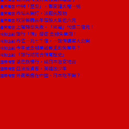
中網「整型」，鄭家鐘大權一統
產業風雲
市場未開打，法庭先較勁
產業風雲
欣葉餐廳去年每股大賺近六元
產業風雲
上曜轉型失敗，「來電」代價三億元！
產業風雲
銀行「併」發症 金融失業潮！
特別企劃
市值一兆七千億，一銀併購案大公開
特別企劃
今年是金融業最嚴重的失業年？
特別企劃
「銀行將用合併寫歷史」
特別企劃
暴走族橫行，成日本治安地雷
國際視窗
亞洲投資客，英雄出少年
國際視窗
外商藥廠在中國、日本吃不開？
國際視窗