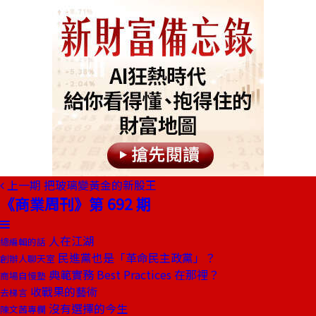
上一期
把玻璃變黃金的新股王
《商業周刊》第 692 期
人在江湖
總編輯的話
民進黨也是「革命民主政黨」？
創辦人聊天室
典範實務 Best Practices 在那裡？
商場自慢塾
收戰果的藝術
去梯言
沒有選擇的今生
陳文茜專欄