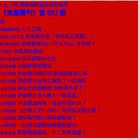
上一期
把玻璃變黃金的新股王
《商業周刊》第 692 期
人在江湖
總編輯的話
民進黨也是「革命民主政黨」？
創辦人聊天室
典範實務 Best Practices 在那裡？
商場自慢塾
收戰果的藝術
去梯言
沒有選擇的今生
陳文茜專欄
台籍幹部的明天
其他專欄
大華證券總經理 被迫放棄坐公車
台北耳語
梁敬思在台灣工銀悶了十四個月
台北耳語
吳中立由政轉商 快樂得不得了！
台北耳語
麥當勞在台大教人「賣漢堡」！
台北耳語
中油漏油弊案，是誰吃裡扒外？
火線話題
《台灣之子》作者，為何反批陳水扁？
火線話題
港府為何對小馬哥獻殷勤？
大陸焦點
「台灣有發展超導體的潛力」
人物特寫
戴爾電腦裁員，ＰＣ繁華落盡？
產業風雲