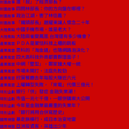
誰「殺」了經濟部長？
封面故事
四問林部長：你的方向盤在哪裡？
封面故事
政治江湖，害了林信義？
封面故事
「鐵頭部長」趙耀東讓人懷念二十年
封面故事
中國手機市場，誰是老大？
大陸焦點
大陸麻雀變鳳凰 台灣還有多少機會？
大陸焦點
ＰＤＡ是蒙恬科技上櫃的跳板
產業風雲
思科的「淘金鏟」也隨網路泡沫化？
產業風雲
四大高科技外商都賣群環面子！
產業風雲
中網「整型」，鄭家鐘大權一統
產業風雲
市場未開打，法庭先較勁
產業風雲
欣葉餐廳去年每股大賺近六元
產業風雲
上曜轉型失敗，「來電」代價三億元！
產業風雲
銀行「併」發症 金融失業潮！
特別企劃
市值一兆七千億，一銀併購案大公開
特別企劃
今年是金融業最嚴重的失業年？
特別企劃
「銀行將用合併寫歷史」
特別企劃
暴走族橫行，成日本治安地雷
國際視窗
亞洲投資客，英雄出少年
國際視窗