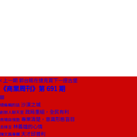
上一期
郭台銘在捷克買下一座古堡
《商業周刊》第 691 期
沙漠之城
總編輯的話
政局重組，全民有利
創辦人聊天室
專業清楚，意識形態盲目
商場自慢塾
林義雄的心情
去梯言
天才邱普利
陳文茜專欄