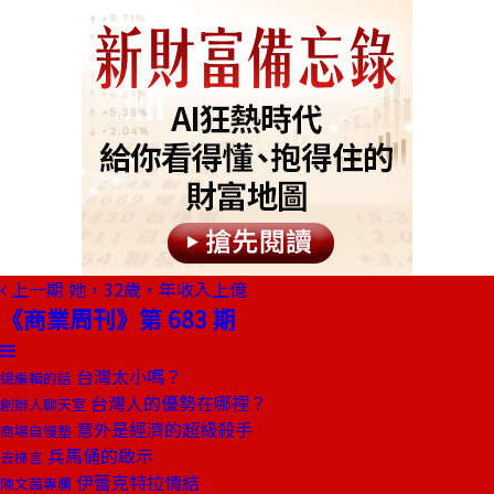
上一期
她，32歲，年收入上億
《商業周刊》第 683 期
台灣太小嗎？
總編輯的話
台灣人的優勢在哪裡？
創辦人聊天室
意外是經濟的超級殺手
商場自慢塾
兵馬俑的啟示
去梯言
伊蕾克特拉情結
陳文茜專欄