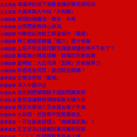
馮滬祥的地下海基會讓許惠祐很吃味
台北耳語
大蟲隊與大牛隊「大和解」
台北耳語
高明的騎牆派─喬治．布希
火線話題
台商西進熱排山倒海
大陸焦點
中聯信託改制工銀是個大「陽謀」
火線話題
林三號總部搬離「龍穴」退守老巢
火線話題
上任不到五個月劉克涯連華儲也待不下去了？
火線話題
聯電與台積電競賽，戰場拉到新加坡
火線話題
宣明智：大公司須「瓦解」才有競爭力
火線話題
新版戒急用忍，變成政治籌碼？
火線話題
企業合併如「圍城」
產業風雲
深入中國矽谷
封面故事
徐世明把華碩旗子插到西藏高原
封面故事
黃哲煌讓聯想網絡每股大賺六元
封面故事
周至元賣掉八百多萬台電子字典
封面故事
水貨商、仿冒商不敢惹龔書弘
封面故事
一百位基金經理人「捲鋪蓋走路」！
產業風雲
王芝芳為日盛奪回單月獲利冠軍
產業風雲
二○○○年國際風雲商品出爐
特別企劃