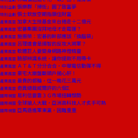
張樂群「掃街」圓了致富夢
特別企劃
張士欽放空期指鎖住財富
特別企劃
加拿大生技基金來台捲走十二億元
產業風雲
宏碁集團沒拜地母才走霉運？
產業風雲
施振榮：宏碁的幹部應該「換腦袋」
產業風雲
呂理達會是揚智的反攻大將軍？
產業風雲
軟體巨人要變身網路神燈精靈
產業風雲
臉部辨識系統，讓你提款不用帶卡
產業風雲
ＡＴ＆Ｔ分分合合，中華電信動彈不得
產業風雲
豪宅大崩盤斷頭戶搥心肝！
產業風雲
最貴的郵輪，住一晚花三萬元
產業風雲
奇異總裁威爾許的六個Σ
產業風雲
易利信要靠３Ｇ市場扭轉頹勢
國際視窗
全球搶人大戰，亞洲高科技人才炙手可熱
國際視窗
亞馬遜進軍東瀛，困難重重
國際視窗