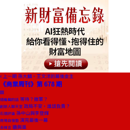
上一期
孫大麟，王文洋的幕後金主
《商業周刊》第 678 期
等待？撤軍？
總編輯的話
政局不安，誰該負責？
創辦人聊天室
孫中山與李登輝
石頭評論
演完最後一幕
商場自慢塾
牆與巢
去梯言