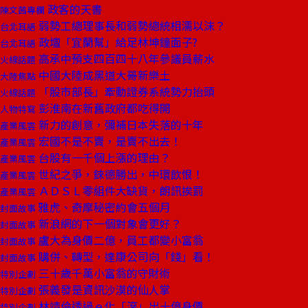
政客的天書
陳文茜專欄
弱勢工總理事長和弱勢總統相濡以沫？
台北耳語
政壇「宜蘭幫」給足林坤鐘面子?
台北耳語
高承中預支四百四十八年參議員薪水
火線話題
中國大陸成黑道大哥新樂土
大陸焦點
「股市部長」牽動證券系統勢力抬頭
火線話題
彭淮南在新舊政府都吃得開
人物特寫
新力的創意，彌補日本失落的十年
產業風雲
宏國不是不賣，是賣不出去！
產業風雲
台股有一千個上漲的理由？
產業風雲
世紀之爭，錸德勝出，中環飲恨！
產業風雲
ＡＤＳＬ零組件大缺貨，朗訊挨罰
產業風雲
雅虎、奇摩秘密約會五個月
封面故事
新浪網的下一個對象會更好？
封面故事
盧大為身價二億，員工都變小富翁
封面故事
購併、轉型，達康公司向「錢」看！
封面故事
三十歲千萬小富翁的守財術
特別企劃
張義發是資訊沙漠的仙人掌
特別企劃
林靖倫透過ｅ化「滾」出十億身價
特別企劃