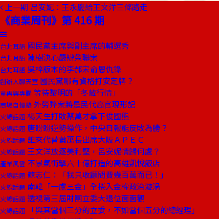
上一期
呂安妮：王永慶給王文洋三條路走
《商業周刊》第 416 期
國民黨主席與副主席的輔選秀
台北耳語
陳樹決心嚴辦榮聯案
台北耳語
吳梓版本的李郝宋俞恩仇錄
台北耳語
國民黨哪有資格打安定牌？
創辦人聊天室
等待黎明的「冬藏行情」
童再興專欄
外勞弊案將是民代高官現形記
商場自慢塾
楊天生打敗蔡萬才拿下俊國熊
火線話題
唐盼盼逆勢操作，中央日報能反敗為勝？
火線話題
誰來代替蕭萬長出席大阪ＡＰＥＣ
火線話題
王文洋放逐美利堅，呂安妮情歸何處？
火線話題
不景氣衝擊六十億打造的高雄凱悅飯店
產業風雲
蘇志仁：「我只收顧問費幾百萬而已！」
火線話題
南韓「一盧三金」全捲入金權政治漩渦
火線話題
透視第三屆財團立委大退位面面觀
火線話題
「與其當個三分的立委，不如當個五分的總經理」
火線話題