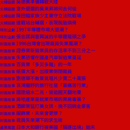
吳德美準備轉戰大陸
火線話題
意外退選的吳東昇將何去何從
火線話題
陳田錨家族少主棄守立法院戰場
火線話題
連戰站台輔選，表現脫胎換骨
火線話題
1997半導體市場大退潮？
特別企劃
張忠謀與曹興誠的半導體龍頭之爭
特別企劃
1996台灣會出現裁員失業風潮？
封面故事
證券業新營業員的存活率不到三分之一
封面故事
失業恐懼在國產汽車製造業蔓延
封面故事
百貨業「多災多難」的一年
封面故事
紙價大漲，出版業倒閉裁員
封面故事
劉德華不敵景氣唱片少賣二十萬張
封面故事
哀鴻遍野的旅行社是「最痛苦行業」
封面故事
國建縮水二兆，營造圈天翻地覆
封面故事
房地產業是就業市場的票房毒藥？
封面故事
酒廊業猛打美女牌，挽不回銷金豪客
封面故事
服飾業，未來會更慘？
封面故事
裁員失業潮下的求生術
封面故事
日本大和銀行被美國「驅逐出境」始末
產業風雲