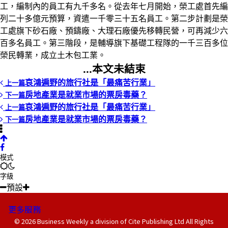
工，編制內的員工有九千多名。從去年七月開始，榮工處首先編
列二十多億元預算，資遣一千零三十五名員工。第二步計劃是榮
工處旗下砂石廠、預鑄廠、大理石廠優先移轉民營，可再減少六
百多名員工。第三階段，是輔導旗下基礎工程隊的一千三百多位
榮民轉業，成立土木包工業。
...本文未結束
哀鴻遍野的旅行社是「最痛苦行業」
上一篇
房地產業是就業市場的票房毒藥？
下一篇
哀鴻遍野的旅行社是「最痛苦行業」
上一篇
房地產業是就業市場的票房毒藥？
下一篇
模式
字級
預設
更多服務
© 2026 Business Weekly a division of Cite Publishing Ltd All Rights