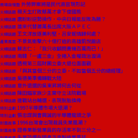
外勞弊案將是民代高官現形記
商場自慢塾
楊天生打敗蔡萬才拿下俊國熊
火線話題
唐盼盼逆勢操作，中央日報能反敗為勝？
火線話題
誰來代替蕭萬長出席大阪ＡＰＥＣ
火線話題
王文洋放逐美利堅，呂安妮情歸何處？
火線話題
不景氣衝擊六十億打造的高雄凱悅飯店
產業風雲
蘇志仁：「我只收顧問費幾百萬而已！」
火線話題
南韓「一盧三金」全捲入金權政治漩渦
火線話題
透視第三屆財團立委大退位面面觀
火線話題
「與其當個三分的立委，不如當個五分的總經理」
火線話題
吳德美準備轉戰大陸
火線話題
意外退選的吳東昇將何去何從
火線話題
陳田錨家族少主棄守立法院戰場
火線話題
連戰站台輔選，表現脫胎換骨
火線話題
1997半導體市場大退潮？
特別企劃
張忠謀與曹興誠的半導體龍頭之爭
特別企劃
1996台灣會出現裁員失業風潮？
封面故事
證券業新營業員的存活率不到三分之一
封面故事
失業恐懼在國產汽車製造業蔓延
封面故事