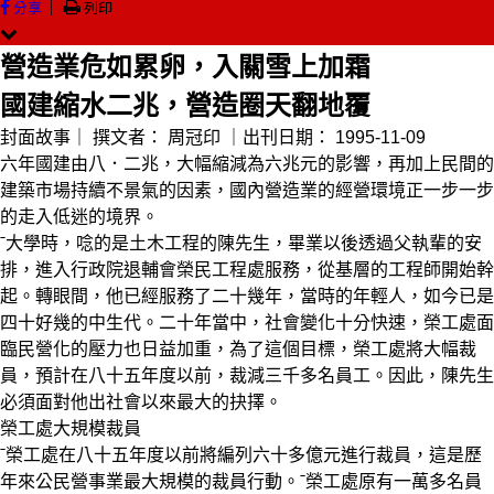
｜
分享
列印
營造業危如累卵，入關雪上加霜
國建縮水二兆，營造圈天翻地覆
封面故事｜
撰文者：
周冠印
｜出刊日期：
1995-11-09
六年國建由八．二兆，大幅縮減為六兆元的影響，再加上民間的
建築市場持續不景氣的因素，國內營造業的經營環境正一步一步
的走入低迷的境界。
ˉ大學時，唸的是土木工程的陳先生，畢業以後透過父執輩的安
排，進入行政院退輔會榮民工程處服務，從基層的工程師開始幹
起。轉眼間，他已經服務了二十幾年，當時的年輕人，如今已是
四十好幾的中生代。二十年當中，社會變化十分快速，榮工處面
臨民營化的壓力也日益加重，為了這個目標，榮工處將大幅裁
員，預計在八十五年度以前，裁減三千多名員工。因此，陳先生
必須面對他出社會以來最大的抉擇。
榮工處大規模裁員
ˉ榮工處在八十五年度以前將編列六十多億元進行裁員，這是歷
年來公民營事業最大規模的裁員行動。ˉ榮工處原有一萬多名員