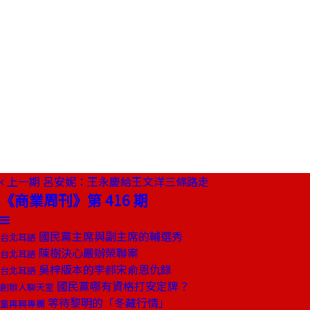
上一期
呂安妮：王永慶給王文洋三條路走
《商業周刊》第 416 期
國民黨主席與副主席的輔選秀
台北耳語
陳樹決心嚴辦榮聯案
台北耳語
吳梓版本的李郝宋俞恩仇錄
台北耳語
國民黨哪有資格打安定牌？
創辦人聊天室
等待黎明的「冬藏行情」
童再興專欄