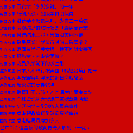
百貨業「多災多難」的一年
封面故事
紙價大漲，出版業倒閉裁員
封面故事
劉德華不敵景氣唱片少賣二十萬張
封面故事
哀鴻遍野的旅行社是「最痛苦行業」
封面故事
國建縮水二兆，營造圈天翻地覆
封面故事
房地產業是就業市場的票房毒藥？
封面故事
酒廊業猛打美女牌，挽不回銷金豪客
封面故事
服飾業，未來會更慘？
封面故事
裁員失業潮下的求生術
封面故事
日本大和銀行被美國「驅逐出境」始末
產業風雲
李光耀與毛澤東的對日商戰祕笈
產業風雲
顏東坡的壺裡乾坤
產業風雲
房貸利率六％，才是購屋的黃金買點
產業風雲
全球資訊網大發燒三黨選戰新時髦
產業風雲
史匹柏坐享全球收入最高寶座
國際視窗
香港麗晶獲選全球最豪華旅館
國際視窗
香港賭馬風靡加拿大
國際視窗
台中新百億富豪的政商傳奇大解剖
下一期