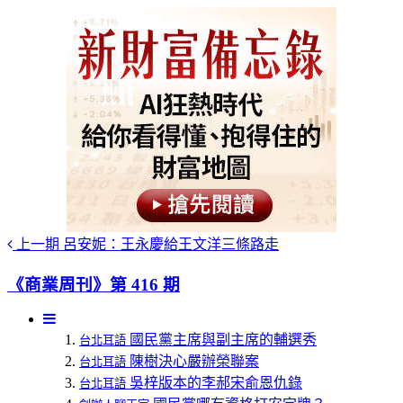
上一期
呂安妮：王永慶給王文洋三條路走
《商業周刊》第 416 期
國民黨主席與副主席的輔選秀
台北耳語
陳樹決心嚴辦榮聯案
台北耳語
吳梓版本的李郝宋俞恩仇錄
台北耳語