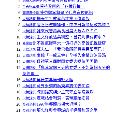
國民黨哪有資格打安定牌？
創辦人聊天室
等待黎明的「冬藏行情」
童再興專欄
外勞弊案將是民代高官現形記
商場自慢塾
楊天生打敗蔡萬才拿下俊國熊
火線話題
唐盼盼逆勢操作，中央日報能反敗為勝？
火線話題
誰來代替蕭萬長出席大阪ＡＰＥＣ
火線話題
王文洋放逐美利堅，呂安妮情歸何處？
火線話題
不景氣衝擊六十億打造的高雄凱悅飯店
產業風雲
蘇志仁：「我只收顧問費幾百萬而已！」
火線話題
南韓「一盧三金」全捲入金權政治漩渦
火線話題
透視第三屆財團立委大退位面面觀
火線話題
「與其當個三分的立委，不如當個五分的
火線話題
總經理」
吳德美準備轉戰大陸
火線話題
意外退選的吳東昇將何去何從
火線話題
陳田錨家族少主棄守立法院戰場
火線話題
連戰站台輔選，表現脫胎換骨
火線話題
1997半導體市場大退潮？
特別企劃
張忠謀與曹興誠的半導體龍頭之爭
特別企劃