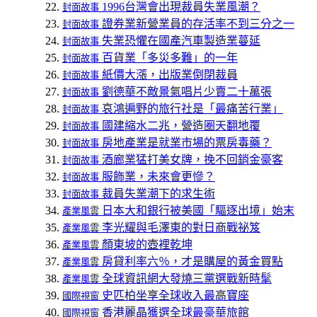
1996台灣會出現裁員失業風潮？
封面故事
證券業新營業員的存活率不到三分之一
封面故事
失業恐懼在國產汽車製造業蔓延
封面故事
百貨業「多災多難」的一年
封面故事
紙價大漲，出版業倒閉裁員
封面故事
劉德華不敵景氣唱片少賣二十萬張
封面故事
哀鴻遍野的旅行社是「最痛苦行業」
封面故事
國建縮水二兆，營造圈天翻地覆
封面故事
房地產業是就業市場的票房毒藥？
封面故事
酒廊業猛打美女牌，挽不回銷金豪客
封面故事
服飾業，未來會更慘？
封面故事
裁員失業潮下的求生術
封面故事
日本大和銀行被美國「驅逐出境」始末
產業風雲
李光耀與毛澤東的對日商戰祕笈
產業風雲
顏東坡的壺裡乾坤
產業風雲
房貸利率六％，才是購屋的黃金買點
產業風雲
全球資訊網大發燒三黨選戰新時髦
產業風雲
史匹柏坐享全球收入最高寶座
國際視窗
香港麗晶獲選全球最豪華旅館
國際視窗