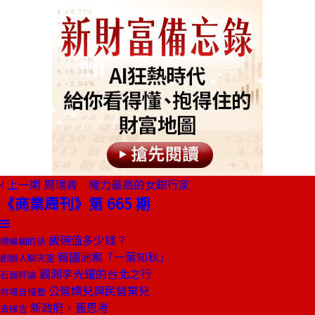
上一期
周瑞青 權力最高的女銀行家
《商業周刊》第 665 期
飯碗值多少錢？
總編輯的話
賴國洲案「一葉知秋」
創辦人聊天室
觀測李光耀的台北之行
石頭評論
公營嬌兒與民營棄兒
商場自慢塾
新政府，舊思考
去梯言