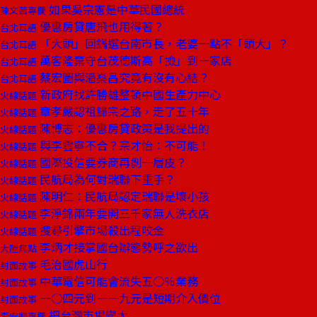
如果吳宗憲是中華民國總統
陳文茜專欄
優惠房貸唐飛也用得著？
台北耳語
「大頭」回鍋選台南市長，老婆一點不「頭大」？
台北耳語
萬客隆棄守台茂德斯高「撿」到一家店
台北耳語
蔡宏圖與潘燊昌究竟有沒有心結？
台北耳語
新政府找許勝雄整頓中國生產力中心
火線話題
章孝嚴認祖歸宗之路，走了五十年
火線話題
陳博志：優惠房貸政策是我提出的
火線話題
與李雲寧不合？宗才怡：不可能！
火線話題
國際投信要券商再剝一層皮？
火線話題
民航局為何對瑞聯下重手？
火線話題
陳明仁：民航局認定瑞聯是壞小孩
火線話題
李淨錦兩年要開三千家無人洗衣店
火線話題
搜尋引擎市場殺出程咬金
火線話題
李炳才接掌國台辦態勢呼之欲出
大陸焦點
毛治國虎山行
封面故事
中華電信可能會流失五○％業務
封面故事
一○四元到一一九元是短期介入價位
封面故事
把台灣市場變大
李宏麟專欄