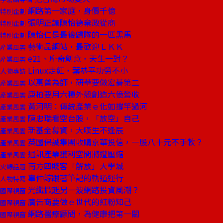
網路第一家庭，身價千億
特別企劃
張明正讓陳怡德棄政從商
特別企劃
陳怡仁是最後歸隊的一匹黑馬
特別企劃
藝術品網站，最歡迎ＬＫＫ
產業風雲
e21、摩奇創意，天生一對？
產業風雲
Linux走紅，葉恭平功勞不小
人物專訪
以惠普為師，研華要做宏碁第二
產業風雲
康柏要用六種外殼創造六億營收
產業風雲
黃河明：傳統產業ｅ化如撐竿過河
產業風雲
陳忠瑞看空台股，「放空」自己
產業風雲
新基金募資，大嘆生不逢辰
產業風雲
英國保誠集團收購京華投信，一股八十元不手軟？
產業風雲
通訊產業獲利空間將遭壓縮
產業風雲
南方四賤客「解放」大學城
火線話題
辜仲諒跟著筆記的軌道運行
人物特寫
光纖掀起另一波網路投資風潮？
國際視窗
廣告商要做ｅ世代的紅粉知己
國際視窗
網路醫療顧問，為健康把第一關
國際視窗