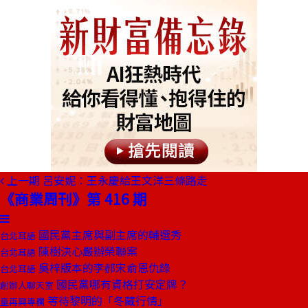
上一期
呂安妮：王永慶給王文洋三條路走
《商業周刊》第 416 期
國民黨主席與副主席的輔選秀
台北耳語
陳樹決心嚴辦榮聯案
台北耳語
吳梓版本的李郝宋俞恩仇錄
台北耳語
國民黨哪有資格打安定牌？
創辦人聊天室
等待黎明的「冬藏行情」
童再興專欄