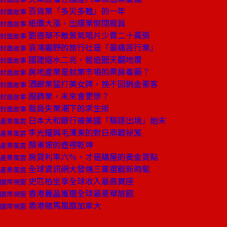
百貨業「多災多難」的一年
封面故事
紙價大漲，出版業倒閉裁員
封面故事
劉德華不敵景氣唱片少賣二十萬張
封面故事
哀鴻遍野的旅行社是「最痛苦行業」
封面故事
國建縮水二兆，營造圈天翻地覆
封面故事
房地產業是就業市場的票房毒藥？
封面故事
酒廊業猛打美女牌，挽不回銷金豪客
封面故事
服飾業，未來會更慘？
封面故事
裁員失業潮下的求生術
封面故事
日本大和銀行被美國「驅逐出境」始末
產業風雲
李光耀與毛澤東的對日商戰祕笈
產業風雲
顏東坡的壺裡乾坤
產業風雲
房貸利率六％，才是購屋的黃金買點
產業風雲
全球資訊網大發燒三黨選戰新時髦
產業風雲
史匹柏坐享全球收入最高寶座
國際視窗
香港麗晶獲選全球最豪華旅館
國際視窗
香港賭馬風靡加拿大
國際視窗