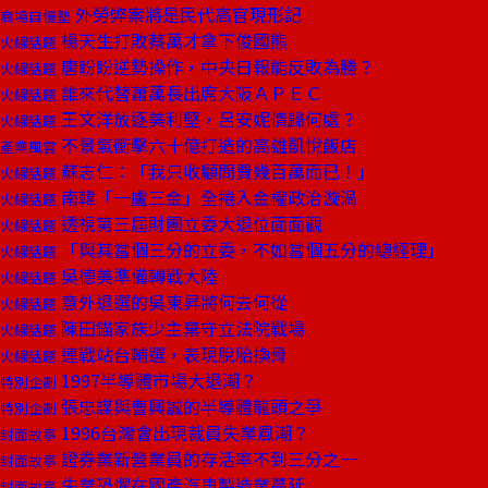
外勞弊案將是民代高官現形記
商場自慢塾
楊天生打敗蔡萬才拿下俊國熊
火線話題
唐盼盼逆勢操作，中央日報能反敗為勝？
火線話題
誰來代替蕭萬長出席大阪ＡＰＥＣ
火線話題
王文洋放逐美利堅，呂安妮情歸何處？
火線話題
不景氣衝擊六十億打造的高雄凱悅飯店
產業風雲
蘇志仁：「我只收顧問費幾百萬而已！」
火線話題
南韓「一盧三金」全捲入金權政治漩渦
火線話題
透視第三屆財團立委大退位面面觀
火線話題
「與其當個三分的立委，不如當個五分的總經理」
火線話題
吳德美準備轉戰大陸
火線話題
意外退選的吳東昇將何去何從
火線話題
陳田錨家族少主棄守立法院戰場
火線話題
連戰站台輔選，表現脫胎換骨
火線話題
1997半導體市場大退潮？
特別企劃
張忠謀與曹興誠的半導體龍頭之爭
特別企劃
1996台灣會出現裁員失業風潮？
封面故事
證券業新營業員的存活率不到三分之一
封面故事
失業恐懼在國產汽車製造業蔓延
封面故事