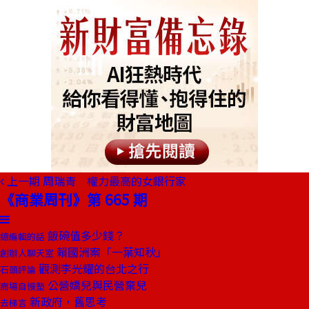
上一期
周瑞青 權力最高的女銀行家
《商業周刊》第 665 期
飯碗值多少錢？
總編輯的話
賴國洲案「一葉知秋」
創辦人聊天室
觀測李光耀的台北之行
石頭評論
公營嬌兒與民營棄兒
商場自慢塾
新政府，舊思考
去梯言