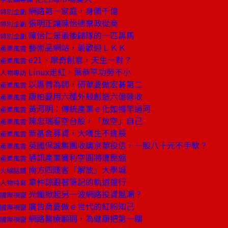
網路第一家庭，身價千億
特別企劃
張明正讓陳怡德棄政從商
特別企劃
陳怡仁是最後歸隊的一匹黑馬
特別企劃
藝術品網站，最歡迎ＬＫＫ
產業風雲
e21、摩奇創意，天生一對？
產業風雲
Linux走紅，葉恭平功勞不小
人物專訪
以惠普為師，研華要做宏碁第二
產業風雲
康柏要用六種外殼創造六億營收
產業風雲
黃河明：傳統產業ｅ化如撐竿過河
產業風雲
陳忠瑞看空台股，「放空」自己
產業風雲
新基金募資，大嘆生不逢辰
產業風雲
英國保誠集團收購京華投信，一股八十元不手軟？
產業風雲
通訊產業獲利空間將遭壓縮
產業風雲
南方四賤客「解放」大學城
火線話題
辜仲諒跟著筆記的軌道運行
人物特寫
光纖掀起另一波網路投資風潮？
國際視窗
廣告商要做ｅ世代的紅粉知己
國際視窗
網路醫療顧問，為健康把第一關
國際視窗