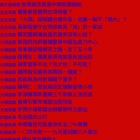
如果吳宗憲是中華民國總統
陳文茜專欄
優惠房貸唐飛也用得著？
台北耳語
「大頭」回鍋選台南市長，老婆一點不「頭大」？
台北耳語
萬客隆棄守台茂德斯高「撿」到一家店
台北耳語
蔡宏圖與潘燊昌究竟有沒有心結？
台北耳語
新政府找許勝雄整頓中國生產力中心
火線話題
章孝嚴認祖歸宗之路，走了五十年
火線話題
陳博志：優惠房貸政策是我提出的
火線話題
與李雲寧不合？宗才怡：不可能！
火線話題
國際投信要券商再剝一層皮？
火線話題
民航局為何對瑞聯下重手？
火線話題
陳明仁：民航局認定瑞聯是壞小孩
火線話題
李淨錦兩年要開三千家無人洗衣店
火線話題
搜尋引擎市場殺出程咬金
火線話題
李炳才接掌國台辦態勢呼之欲出
大陸焦點
毛治國虎山行
封面故事
中華電信可能會流失五○％業務
封面故事
一○四元到一一九元是短期介入價位
封面故事
把台灣市場變大
李宏麟專欄