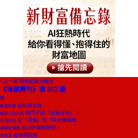
上一期
兩岸密談大曝光
《商業周刊》第 662 期
最佳男主角
編者的話
哪門子的「出賣台灣」？
創辦人聊天室
從「河殤」到「神州懺悔錄」
石頭評論
忘記中華民國吧！
商場自慢塾
密使與說客
去梯言