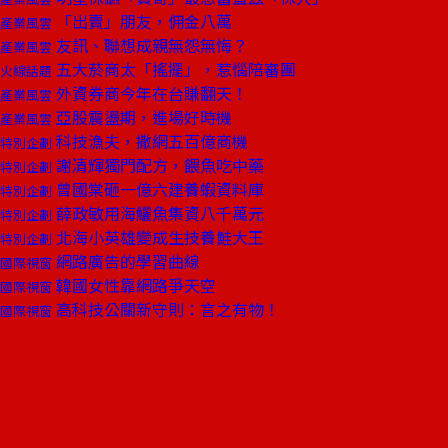
「出賣」朋友，佣金八萬
產業風雲
友訊、聯想成親無怨無悔？
產業風雲
五大菸商太「搖擺」，惹惱陪審團
火線話題
外資券商今年在台賺翻天！
產業風雲
亞股震盪期，進場好時機
產業風雲
科技漁夫，撒網五百億商機
特別企劃
謝清輝獨門配方，餵魚吃中藥
特別企劃
曾國棠砸一億六建養蝦資料庫
特別企劃
薛政敏用海鱺魚集資八千萬元
特別企劃
北海小英雄變成生技養鮭大王
特別企劃
網路廣告的學習曲線
國際視窗
韓國女性靠網路爭天空
國際視窗
高科技公關新守則：言之有物！
國際視窗