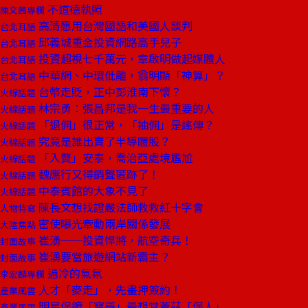
不道德執照
陳文茜專欄
高清愿用台灣國語和美國人談判
台北耳語
邱義城重金投資網路高手兒子
台北耳語
投資超視七千萬元，章啟明做起媒體人
台北耳語
中華網、中環仳離，翁明顯「神算」？
台北耳語
台幣走貶，正中彭淮南下懷？
火線話題
林宗勇︰張昌邦是我一生最重要的人
火線話題
「退佣」很正常，「抽佣」是謠傳？
火線話題
究竟是誰出賣了半導體股？
火線話題
「入贅」安泰，喬治亞處境尷尬
火線話題
魏應行又得銷聲匿跡了！
火線話題
中泰賓館的大象不見了
火線話題
陳長文想找證嚴法師救救紅十字會
人物特寫
密使曝光牽動兩岸關係發展
大陸焦點
崔湧──投資悍將，航空奇兵！
封面故事
崔湧要當旅遊網站新霸主？
封面故事
過冷的氣氛
李宏麟專欄
人才「麥走」，先畫押簽約！
產業風雲
明星保鑣「寶哥」最想當蓋茲「保人」
產業風雲