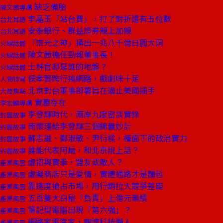
缺乏備胎
陳文茜專欄
李晶玉「站台費」，打了對折還有五位數
台北耳語
安泰銀行、群益證券親上加親
台北耳語
「崇光之神」捅出一兆八千億日圓大洞
火線話題
陳文茜擔任勁報董事長！
火線話題
士林官邸是誰的地盤？
火線話題
侯孝賢跨行搞網路，戲劇味十足
人物特寫
北京對台軍事部署旨在遏止美國插手
大陸焦點
實體存在
李宏麟專欄
李登輝時代，兩岸九度密談實錄
封面故事
南懷瑾給李登輝三個錦囊妙計
封面故事
蘇志誠、鄭淑敏、尹衍樑，檯面下的政治實力
封面故事
誰能代表阿扁，和北京說上話？
封面故事
虛招與實拳，盟友或敵人？
產業風雲
虛擬商店只是愛情，實體通路才是麵包
產業風雲
靠速度搶占市場，用行銷拉大競爭差距
產業風雲
五百隻大白鼠「負責」上億元業績
產業風雲
筆記型電腦出現「第六強」？
產業風雲
網路家電當家，寵壞科技懶人
產業風雲