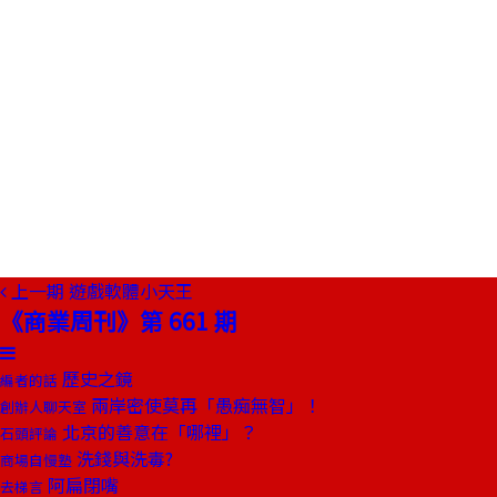
上一期
遊戲軟體小天王
《商業周刊》第 661 期
歷史之鏡
編者的話
兩岸密使莫再「愚痴無智」！
創辦人聊天室
北京的善意在「哪裡」？
石頭評論
洗錢與洗毒?
商場自慢塾
阿扁閉嘴
去梯言