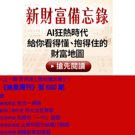
上一期
資訊博士敗給通訊博士！
《商業周刊》第 660 期
走出一條路
編者的話
向大法官致敬
創辦人聊天室
危險的「一中」遊戲
石頭評論
企業知識交換銀行芻議
商場自慢塾
網路創業加速器
其他專欄