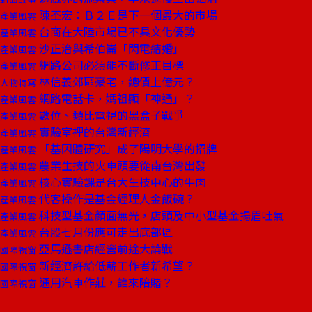
陳丕宏：Ｂ２Ｅ是下一個最大的市場
產業風雲
台商在大陸市場已不具文化優勢
產業風雲
沙正治與希伯崙「閃電結婚」
產業風雲
網路公司必須能不斷修正目標
產業風雲
林信義郊區豪宅，總價上億元？
人物特寫
網路電話卡，媽祖顯「神通」？
產業風雲
數位、類比電視的黑盒子戰爭
產業風雲
實驗室裡的台灣新經濟
產業風雲
「基因體研究」成了陽明大學的招牌
產業風雲
農業生技的火車頭要從南台灣出發
產業風雲
核心實驗課是台大生技中心的牛肉
產業風雲
代客操作是基金經理人金飯碗？
產業風雲
科技型基金顏面無光，店頭及中小型基金揚眉吐氣
產業風雲
台股七月份應可走出底部區
產業風雲
亞馬遜書店經營前途大論戰
國際視窗
新經濟許給低薪工作者新希望？
國際視窗
通用汽車作莊，誰來陪賭？
國際視窗