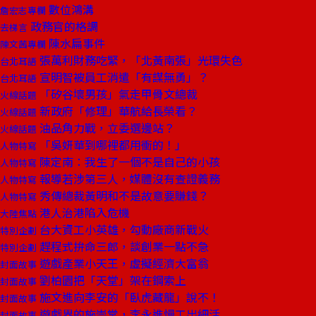
數位鴻溝
詹宏志專欄
政務官的格調
去梯言
陳水扁事件
陳文茜專欄
張萬利財務吃緊，「北黃南張」光環失色
台北耳語
宣明智被員工消遣「有謀無勇」？
台北耳語
「矽谷壞男孩」氣走甲骨文總裁
火線話題
新政府「修理」華航給長榮看？
火線話題
油品角力戰，立委選邊站？
火線話題
「吳妍華到哪裡都用衝的！」
人物特寫
陳定南：我生了一個不是自己的小孩
人物特寫
報導若涉第三人，媒體沒有查證義務
人物特寫
秀傳總裁黃明和不是故意要賺錢？
人物特寫
港人治港陷入危機
大陸焦點
台大資工小英雄，勾動廠商新戰火
特別企劃
趕程式拚命三郎，談創業一點不急
特別企劃
遊戲產業小天王，虛擬經濟大富翁
封面故事
劉柏園把「天堂」架在鋼索上
封面故事
施文進向李安的「臥虎藏龍」說不！
封面故事
遊戲界的施崇棠，李永進慢工出細活
封面故事