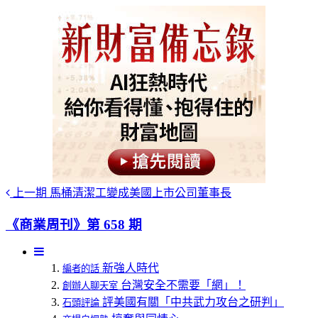
上一期
馬桶清潔工變成美國上市公司董事長
《商業周刊》第 658 期
新強人時代
編者的話
台灣安全不需要「網」！
創辦人聊天室
評美國有關「中共武力攻台之研判」
石頭評論