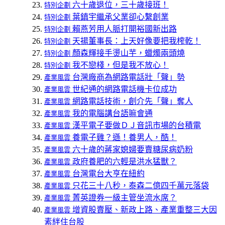
六十歲退位，三十歲接班！
特別企劃
葉鎮宇繼承父業卻心繫創業
特別企劃
賴燕芳用人脈打開裕國新出路
特別企劃
天揚董事長：上天好像要把我榨乾！
特別企劃
顏森輝接手燙山芋，蠟燭兩頭燒
特別企劃
我不戀棧，但是我不放心！
特別企劃
台灣廠商為網路電話壯「聲」勢
產業風雲
世紀通的網路電話機卡位成功
產業風雲
網路電話技術，創介先「聲」奪人
產業風雲
我的電腦講台語嘛會通
產業風雲
漢平電子要做ＤＪ音訊市場的台積電
產業風雲
養電子雞？遜！養男人，酷！
產業風雲
六十歲的蔣家媳婦要賣糖尿病奶粉
產業風雲
政府養肥的六輕是洪水猛獸？
產業風雲
台灣電台大亨在紐約
產業風雲
只花三十八秒，泰森二億四千萬元落袋
產業風雲
菁英證券一級主管坐流水席？
產業風雲
增資股賣壓、新政上路、產業重整三大因
產業風雲
素絆住台股