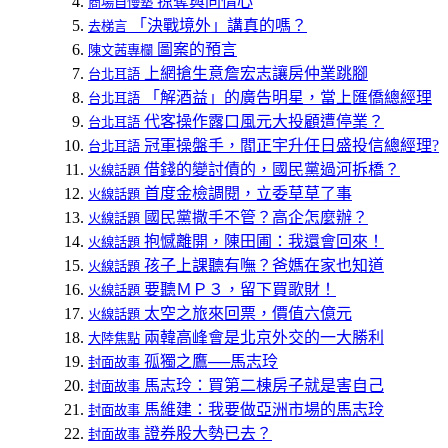
掠奪與同情心
商場自慢塾
「決戰境外」講真的嗎？
去梯言
圖案的預言
陳文茜專欄
上網搶生意詹宏志讓房仲業跳腳
台北耳語
「解酒益」的廣告明星，當上匯僑總經理
台北耳語
代客操作露口風元大投顧遭停業？
台北耳語
冠軍操盤手，閻正宇升任日盛投信總經理?
台北耳語
借錢的變討債的，國民黨過河拆橋？
火線話題
首度金檢調閱，立委草草了事
火線話題
國民黨撒手不管？高企怎麼辦？
火線話題
抱憾離開，陳田圃：我還會回來！
火線話題
孩子上課聽有嘸？爸媽在家也知道
火線話題
要聽ＭＰ３，留下買歌財！
火線話題
太空之旅來回票，價值六億元
火線話題
兩韓高峰會是北京外交的一大勝利
大陸焦點
孤獨之鷹──馬志玲
封面故事
馬志玲：買第二棟房子就是害自己
封面故事
馬維建：我要做亞洲市場的馬志玲
封面故事
證券股大勢已去？
封面故事