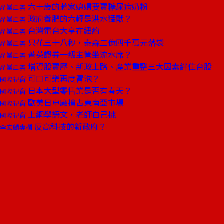
六十歲的蔣家媳婦要賣糖尿病奶粉
產業風雲
政府養肥的六輕是洪水猛獸？
產業風雲
台灣電台大亨在紐約
產業風雲
只花三十八秒，泰森二億四千萬元落袋
產業風雲
菁英證券一級主管坐流水席？
產業風雲
增資股賣壓、新政上路、產業重整三大因素絆住台股
產業風雲
可口可樂再度冒泡？
國際視窗
日本大型零售業是否有春天？
國際視窗
歐美日車廠搶占東南亞市場
國際視窗
上網學語文，老師自己挑
國際視窗
反高科技的新政府？
李宏麟專欄