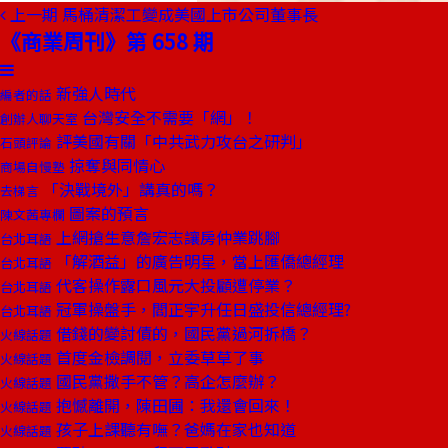
上一期
馬桶清潔工變成美國上市公司董事長
《商業周刊》第 658 期
新強人時代
編者的話
台灣安全不需要「網」！
創辦人聊天室
評美國有關「中共武力攻台之研判」
石頭評論
掠奪與同情心
商場自慢塾
「決戰境外」講真的嗎？
去梯言
圖案的預言
陳文茜專欄
上網搶生意詹宏志讓房仲業跳腳
台北耳語
「解酒益」的廣告明星，當上匯僑總經理
台北耳語
代客操作露口風元大投顧遭停業？
台北耳語
冠軍操盤手，閻正宇升任日盛投信總經理?
台北耳語
借錢的變討債的，國民黨過河拆橋？
火線話題
首度金檢調閱，立委草草了事
火線話題
國民黨撒手不管？高企怎麼辦？
火線話題
抱憾離開，陳田圃：我還會回來！
火線話題
孩子上課聽有嘸？爸媽在家也知道
火線話題