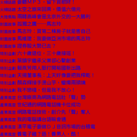
要聽ＭＰ３，留下買歌財！
火線話題
太空之旅來回票，價值六億元
火線話題
兩韓高峰會是北京外交的一大勝利
大陸焦點
孤獨之鷹──馬志玲
封面故事
馬志玲：買第二棟房子就是害自己
封面故事
馬維建：我要做亞洲市場的馬志玲
封面故事
證券股大勢已去？
封面故事
六十歲退位，三十歲接班！
特別企劃
葉鎮宇繼承父業卻心繫創業
特別企劃
賴燕芳用人脈打開裕國新出路
特別企劃
天揚董事長：上天好像要把我榨乾！
特別企劃
顏森輝接手燙山芋，蠟燭兩頭燒
特別企劃
我不戀棧，但是我不放心！
特別企劃
台灣廠商為網路電話壯「聲」勢
產業風雲
世紀通的網路電話機卡位成功
產業風雲
網路電話技術，創介先「聲」奪人
產業風雲
我的電腦講台語嘛會通
產業風雲
漢平電子要做ＤＪ音訊市場的台積電
產業風雲
養電子雞？遜！養男人，酷！
產業風雲