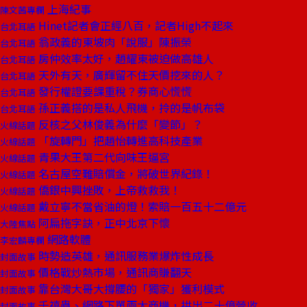
上海紀事
陳文茜專欄
Hinet記者會正經八百，記者High不起來
台北耳語
翁政義的東坡肉「說服」陳振榮
台北耳語
房仲效率太好，趙耀東被迫做高雄人
台北耳語
天外有天，廣輝留不住天價挖來的人？
台北耳語
發行權證要課重稅？券商心慌慌
台北耳語
孫正義搭的是私人飛機，拎的是帆布袋
台北耳語
反核之父林俊義為什麼「變節」？
火線話題
「旋轉門」把趙怡轉進高科技產業
火線話題
青果大王第二代向味王逼宮
火線話題
名古屋空難賠償金，將破世界紀錄！
火線話題
僑銀中興挫敗，上帝救救我！
火線話題
戴立寧不當省油的燈！索賠一百五十二億元
火線話題
阿扁拖字訣，正中北京下懷
大陸焦點
網路軟體
李宏麟專欄
時勢造英雄，通訊服務業爆炸性成長
封面故事
價格戰炒熱市場，通訊商賺翻天
封面故事
靠台灣大哥大撐腰的「獨家」獲利模式
封面故事
千禧蟲、網路下單兩大商機，拱出二十億營收
封面故事