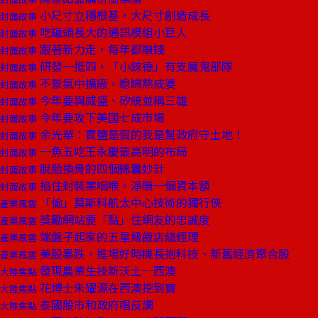
小尺寸立穩根基，大尺寸創造成長
封面故事
吃罐頭長大的通訊模組小巨人
封面故事
跟著新力走，每年都賺錢
封面故事
研發一抵四，「小錸德」有支魔鬼部隊
封面故事
不景氣中擴廠，媳婦熬成婆
封面故事
今年要與威盛、矽統並稱三雄
封面故事
今年要攻下美國七成市場
封面故事
余光華：賣鹽是假的我是幫政府守土地！
封面故事
一魚五吃王永慶最高明的布局
封面故事
脫胎換骨的四個錦囊妙計
封面故事
掐住封裝業咽喉，淨賺一個資本額
封面故事
「偷」莫斯科航太中心技術的獨行俠
產業風雲
獎勵網站要「黏」住網友的忠誠度
產業風雲
端盤子起家的五星級飯店總經理
產業風雲
美股暴跌，進場好時機長抱科技、新舊經濟聚合股
產業風雲
發現農業生技新沃土─西澳
大陸焦點
花博士朱耀源在西澳挖到寶
大陸焦點
泰國股市和政府唱反調
大陸焦點