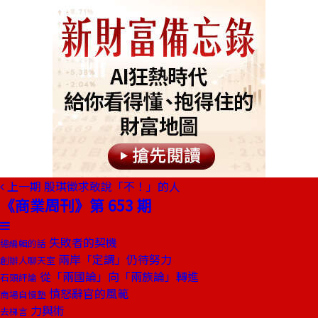
上一期
殷琪徵求敢說「不！」的人
《商業周刊》第 653 期
失敗者的契機
總編輯的話
兩岸「定調」仍待努力
創辦人聊天室
從「兩國論」向「兩族論」轉進
石頭評論
憤怒辭官的風範
商場自慢塾
力與術
去梯言