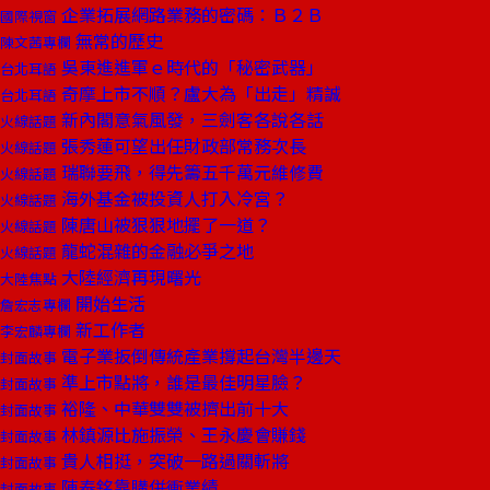
企業拓展網路業務的密碼：Ｂ２Ｂ
國際視窗
無常的歷史
陳文茜專欄
吳東進進軍ｅ時代的「秘密武器」
台北耳語
奇摩上市不順？盧大為「出走」精誠
台北耳語
新內閣意氣風發，三劍客各說各話
火線話題
張秀蓮可望出任財政部常務次長
火線話題
瑞聯要飛，得先籌五千萬元維修費
火線話題
海外基金被投資人打入冷宮？
火線話題
陳唐山被狠狠地擺了一道？
火線話題
龍蛇混雜的金融必爭之地
火線話題
大陸經濟再現曙光
大陸焦點
開始生活
詹宏志專欄
新工作者
李宏麟專欄
電子業扳倒傳統產業撐起台灣半邊天
封面故事
準上市點將，誰是最佳明星臉？
封面故事
裕隆、中華雙雙被擠出前十大
封面故事
林鎮源比施振榮、王永慶會賺錢
封面故事
貴人相挺，突破一路過關斬將
封面故事
陳泰銘靠購併衝業績
封面故事