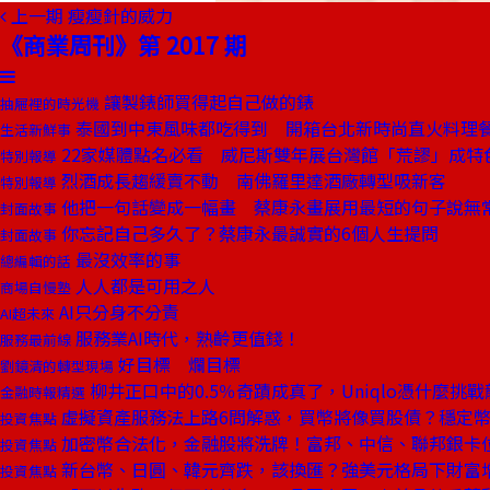
上一期
瘦瘦針的威力
《商業周刊》第 2017 期
讓製錶師買得起自己做的錶
抽屜裡的時光機
泰國到中東風味都吃得到 開箱台北新時尚直火料理
生活新鮮事
22家媒體點名必看 威尼斯雙年展台灣館「荒謬」成特
特別報導
烈酒成長趨緩賣不動 南佛羅里達酒廠轉型吸新客
特別報導
他把一句話變成一幅畫 蔡康永畫展用最短的句子說無
封面故事
你忘記自己多久了？蔡康永最誠實的6個人生提問
封面故事
最沒效率的事
總編輯的話
人人都是可用之人
商場自慢塾
AI只分身不分責
AI超未來
服務業AI時代，熟齡更值錢！
服務最前線
好目標 爛目標
劉鏡清的轉型現場
柳井正口中的0.5％奇蹟成真了，Uniqlo憑什麼挑戰龍
金融時報精選
虛擬資產服務法上路6問解惑，買幣將像買股債？穩定
投資焦點
加密幣合法化，金融股將洗牌！富邦、中信、聯邦銀卡
投資焦點
新台幣、日圓、韓元齊跌，該換匯？強美元格局下財富
投資焦點