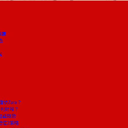
餐廳
色
常
頭Zara？
幣列財報？
位戰啟動
增值2策略