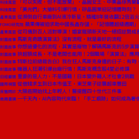
「可以失敗，但不能放棄」，晶圓女王、中美晶徐秀蘭
科技風雲
「美光們」大搶料引爆行情，矽晶圓業迎記憶體時刻？
科技風雲
從瀕倒自行車廠到AI液冷新星，精確8年營收翻12倍浴
產業風雲
蘋果傳被迫求助中國長鑫存儲，「記憶體超級週期」
FOMO研究院
從司儀到百人派對導演！婚宴龍頭新天地一絕招逆勢成
產業風雲
馬斯克奇蹟演算法》沒有流程，就是最好的流程
封面故事
你想過優化的流程，其實是廢物？解碼馬斯克的5步演
封面故事
拚超額成長，不是老闆也能用！2個職場「演算法」應
封面故事
特斯拉前總裁告白》我在狂人馬斯克身邊的日子：有時
封面故事
機器人狂潮引爆台廠行情！馬斯克概念股4堂必修課
封面故事
重要的是人力，不是國籍！日本變外籍人才社會2挑戰
日經嚴選
從借錢求生到日本市值王，東芝棄子逆襲超車豐田
國際視窗
大腸癌開始找上年輕人！醫提醒四十世代三件事
良醫問診
一千天內，AI內容時代來臨！「手工痕跡」如何成為奢
商周書摘