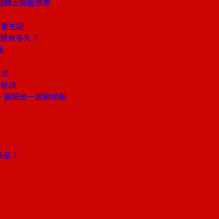
翻轉太陽能慘業
火重生記
還有多久？
長
算法
用秘訣
，要陪他一起躺地板
侈品？