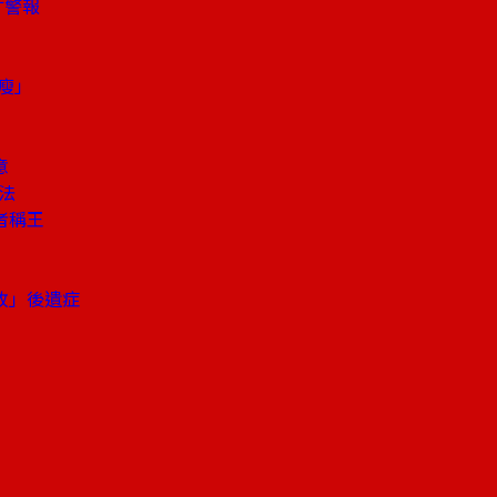
才警報
瘦」
意
法
者稱王
敗」後遺症