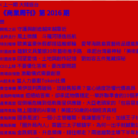
上一期
大錢返台
《商業周刊》第 2016 期
守護與創造越來越靠近
開瓶之前
風土微醺 斗羅河隱逸巡航
此時此行
歐美富豪休假都搭這艘郵輪 愛琴海跳島買藝術品還能
特別報導
雄獅文具董娘30年藝術推手路 串起台灣最神秘「美術
封面故事
回望愛情、土地與創作記憶 劉如容五件蒐藏探秘
封面故事
不要優化答案，要改變問題
CEO上線
激勵儀式需要創意
商場自慢塾
當人力要跟Token比價
AI超未來
美伊談判再破局，該拋售股票？當心過度恐懼代價高昂
費雪專欄
拒絕給答案，卻承諾物價穩定⋯華許聯準會的10個
金融時報精選
從倒帳危機到低軌衛星供應鏈，大亞老頭家的「包容惡
產業風雲
賭上國運的AI豪賭！美國250歲的4個經濟真相
國際焦點
國泰風波》一個小主管離職，竟讓董座下台、加速王子
焦點新聞
「圈外局內人」霖園三太子蔡鎮宇，為何一出手就撼動1
焦點新聞
金跌銅漲、升息頻傳，錢往哪走？兩道趨勢主導下半年
投資焦點