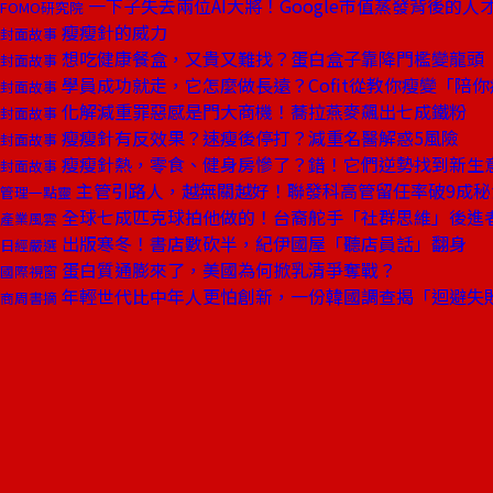
一下子失去兩位AI大將！Google市值蒸發背後的人
FOMO研究院
瘦瘦針的威力
封面故事
想吃健康餐盒，又貴又難找？蛋白盒子靠降門檻變龍頭
封面故事
學員成功就走，它怎麼做長遠？Cofit從教你瘦變「陪你
封面故事
化解減重罪惡感是門大商機！蕎拉燕麥飆出七成鐵粉
封面故事
瘦瘦針有反效果？速瘦後停打？減重名醫解惑5風險
封面故事
瘦瘦針熱，零食、健身房慘了？錯！它們逆勢找到新生
封面故事
主管引路人，越無關越好！聯發科高管留任率破9成秘
管理一點靈
全球七成匹克球拍他做的！台裔舵手「社群思維」後進
產業風雲
出版寒冬！書店數砍半，紀伊國屋「聽店員話」翻身
日經嚴選
蛋白質通膨來了，美國為何掀乳清爭奪戰？
國際視窗
年輕世代比中年人更怕創新，一份韓國調查揭「迴避失
商周書摘