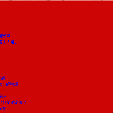
開賽車
館夫人幫」
矛盾
意」經營課
接班？
4兆金融帝國？
投資