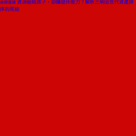
資源砸給孩子，卻釀退休壓力？解析三明治世代資產排
商周書摘
序的死結