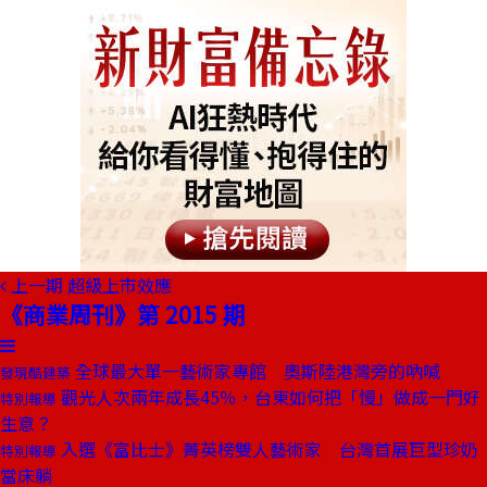
上一期
超級上市效應
《商業周刊》第 2015 期
全球最大單一藝術家專館 奧斯陸港灣旁的吶喊
發現酷建築
觀光人次兩年成長45％，台東如何把「慢」做成一門好
特別報導
生意？
入選《富比士》菁英榜雙人藝術家 台灣首展巨型珍奶
特別報導
當床躺