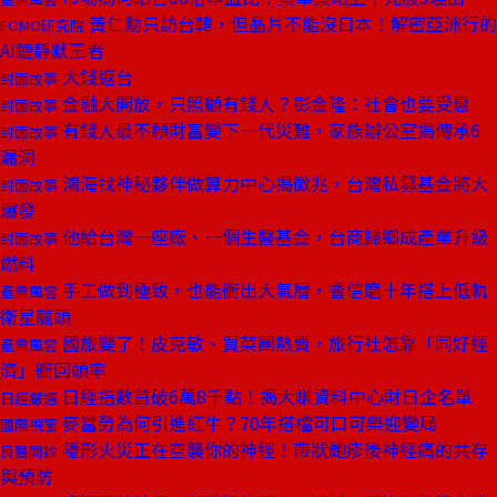
黃仁勳只訪台韓，但晶片不能沒日本！解密亞洲行的
FOMO研究院
AI鏈靜默王者
大錢返台
封面故事
金融大開放，只照顧有錢人？彭金隆：社會也要受惠
封面故事
有錢人最不願財富變下一代災難，家族辦公室揭傳承6
封面故事
漏洞
鴻海找神秘夥伴做算力中心揭徵兆，台灣私募基金將大
封面故事
爆發
他給台灣一座廠、一個生醫基金，台商歸鄉成產業升級
封面故事
燃料
手工做到極致，也能衝出大氣層，睿信磨十年搭上低軌
產業風雲
衛星龍頭
國旅變了！皮克敏、買菜團熱賣，旅行社怎靠「同好經
產業風雲
濟」衝回頭率
日經指數首破6萬8千點！揭大賺資料中心財日企名單
日經嚴選
麥當勞為何引進紅牛？70年搭檔可口可樂迎變局
國際視窗
隱形火災正在空襲你的神經！帶狀皰疹後神經痛的共存
良醫問診
與預防