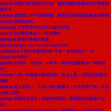
幣圈女掌門的創作宇宙 畫筆與藝術蒐藏成彭云嫻最療
封面故事
癒存在
讓想像力不只是張草圖 她把公仔變成會說故事的禮物
封面故事
家族的品格
編者的話
正確而偉大的決策只要30分鐘
商場自慢塾
當AI模型像晶片一樣被管制
AI超未來
整理好身邊的故事
服務最前線
Tell me bad news first
黃志芳的世界筆記
中國半導體被制裁7年後，華為開啟又一次
金融時報精選
DeepSeek時刻？
不預測、不安撫、不救市，華許終結聯準會「神諭時
國際焦點
代」
一例一休後最大職場衝擊！新法上路，3特性恐掀霸凌
焦點新聞
通膨
酸人玻璃心、千金小姐也算霸凌？未來指導下屬，主管
焦點新聞
必懂三原則
新藥股王是它！兩度被判死刑，藥華藥如何翻身千金
產業風雲
股？
市場為何給它60倍本益比？藥華藥站上千元股3理由
產業風雲