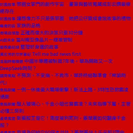
幣圈女掌門的創作宇宙 畫筆與藝術蒐藏成彭云嫻最療
封面故事
癒存在
讓想像力不只是張草圖 她把公仔變成會說故事的禮物
封面故事
家族的品格
編者的話
正確而偉大的決策只要30分鐘
商場自慢塾
當AI模型像晶片一樣被管制
AI超未來
整理好身邊的故事
服務最前線
Tell me bad news first
黃志芳的世界筆記
中國半導體被制裁7年後，華為開啟又一次
金融時報精選
DeepSeek時刻？
不預測、不安撫、不救市，華許終結聯準會「神諭時
國際焦點
代」
一例一休後最大職場衝擊！新法上路，3特性恐掀霸凌
焦點新聞
通膨
酸人玻璃心、千金小姐也算霸凌？未來指導下屬，主管
焦點新聞
必懂三原則
新藥股王是它！兩度被判死刑，藥華藥如何翻身千金
產業風雲
股？
市場為何給它60倍本益比？藥華藥站上千元股3理由
產業風雲