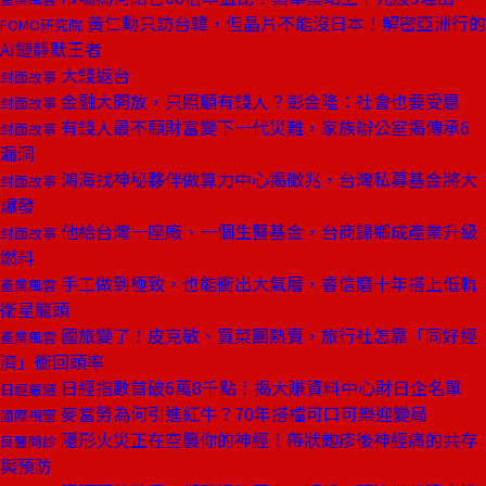
黃仁勳只訪台韓，但晶片不能沒日本！解密亞洲行的
FOMO研究院
AI鏈靜默王者
大錢返台
封面故事
金融大開放，只照顧有錢人？彭金隆：社會也要受惠
封面故事
有錢人最不願財富變下一代災難，家族辦公室揭傳承6
封面故事
漏洞
鴻海找神秘夥伴做算力中心揭徵兆，台灣私募基金將大
封面故事
爆發
他給台灣一座廠、一個生醫基金，台商歸鄉成產業升級
封面故事
燃料
手工做到極致，也能衝出大氣層，睿信磨十年搭上低軌
產業風雲
衛星龍頭
國旅變了！皮克敏、買菜團熱賣，旅行社怎靠「同好經
產業風雲
濟」衝回頭率
日經指數首破6萬8千點！揭大賺資料中心財日企名單
日經嚴選
麥當勞為何引進紅牛？70年搭檔可口可樂迎變局
國際視窗
隱形火災正在空襲你的神經！帶狀皰疹後神經痛的共存
良醫問診
與預防