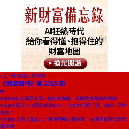
上一期
超級上市效應
《商業周刊》第 2015 期
全球最大單一藝術家專館 奧斯陸港灣旁的吶喊
發現酷建築
觀光人次兩年成長45％，台東如何把「慢」做成一門好
特別報導
生意？
入選《富比士》菁英榜雙人藝術家 台灣首展巨型珍奶
特別報導
當床躺