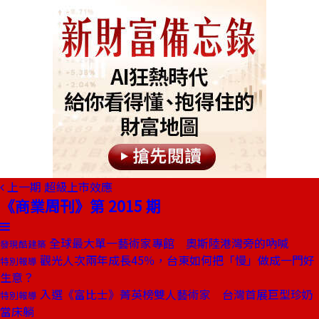
上一期
超級上市效應
《商業周刊》第 2015 期
全球最大單一藝術家專館 奧斯陸港灣旁的吶喊
發現酷建築
觀光人次兩年成長45％，台東如何把「慢」做成一門好
特別報導
生意？
入選《富比士》菁英榜雙人藝術家 台灣首展巨型珍奶
特別報導
當床躺