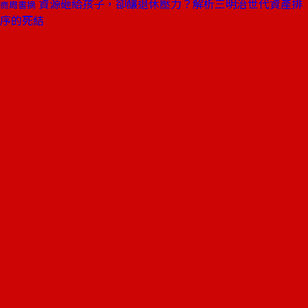
資源砸給孩子，卻釀退休壓力？解析三明治世代資產排
商周書摘
序的死結