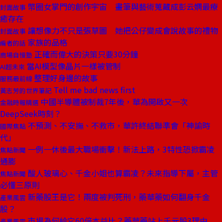
幣圈女掌門的創作宇宙 畫筆與藝術蒐藏成彭云嫻最療
封面故事
癒存在
讓想像力不只是張草圖 她把公仔變成會說故事的禮物
封面故事
家族的品格
編者的話
正確而偉大的決策只要30分鐘
商場自慢塾
當AI模型像晶片一樣被管制
AI超未來
整理好身邊的故事
服務最前線
Tell me bad news first
黃志芳的世界筆記
中國半導體被制裁7年後，華為開啟又一次
金融時報精選
DeepSeek時刻？
不預測、不安撫、不救市，華許終結聯準會「神諭時
國際焦點
代」
一例一休後最大職場衝擊！新法上路，3特性恐掀霸凌
焦點新聞
通膨
酸人玻璃心、千金小姐也算霸凌？未來指導下屬，主管
焦點新聞
必懂三原則
新藥股王是它！兩度被判死刑，藥華藥如何翻身千金
產業風雲
股？
市場為何給它60倍本益比？藥華藥站上千元股3理由
產業風雲