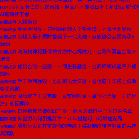
黃仁勳只訪台韓，但晶片不能沒日本！解密亞洲行的
FOMO研究院
AI鏈靜默王者
大錢返台
封面故事
金融大開放，只照顧有錢人？彭金隆：社會也要受惠
封面故事
有錢人最不願財富變下一代災難，家族辦公室揭傳承6
封面故事
漏洞
鴻海找神秘夥伴做算力中心揭徵兆，台灣私募基金將大
封面故事
爆發
他給台灣一座廠、一個生醫基金，台商歸鄉成產業升級
封面故事
燃料
手工做到極致，也能衝出大氣層，睿信磨十年搭上低軌
產業風雲
衛星龍頭
國旅變了！皮克敏、買菜團熱賣，旅行社怎靠「同好經
產業風雲
濟」衝回頭率
日經指數首破6萬8千點！揭大賺資料中心財日企名單
日經嚴選
麥當勞為何引進紅牛？70年搭檔可口可樂迎變局
國際視窗
隱形火災正在空襲你的神經！帶狀皰疹後神經痛的共存
良醫問診
與預防