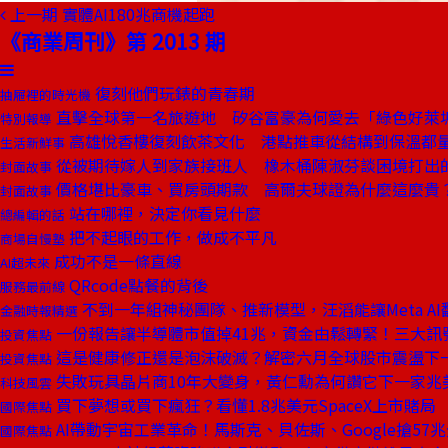
上一期
實體AI180兆商機起跑
《商業周刊》第 2013 期
復刻他們玩錶的青春期
抽屜裡的時光機
直擊全球第一名旅遊地 矽谷富豪為何愛去「綠色好萊
特別報導
高雄悅香樓復刻飲茶文化 港點推車從結構到保溫都
生活新鮮事
從被期待嫁人到家族接班人 橡木桶陳淑芬談困境打出
封面故事
價格堪比豪車、買房頭期款 高爾夫球證為什麼這麼貴
封面故事
站在哪裡，決定你看見什麼
總編輯的話
把不起眼的工作，做成不平凡
商場自慢塾
成功不是一條直線
AI超未來
QRcode點餐的背後
服務最前線
不到一年組神秘團隊、推新模型，汪滔能讓Meta AI
金融時報精選
一份報告讓半導體市值掉41兆，資金由鬆轉緊！三大訊
投資焦點
這是健康修正還是泡沫破滅？解密六月全球股市震盪下
投資焦點
失敗玩具晶片商10年大變身，黃仁勳為何讚它下一家兆
科技風雲
買下夢想或買下瘋狂？看懂1.8兆美元SpaceX上市賭局
國際焦點
AI帶動宇宙工業革命！馬斯克、貝佐斯、Google搶57
國際焦點