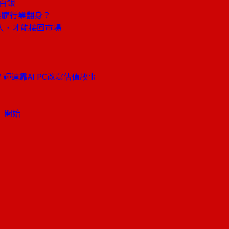
金白銀
最髒行業翻身？
住人，才能接回市場
達靠AI PC改寫估值故事
」開始