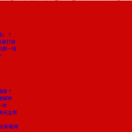
塢」？
量身訂做
的那一球
？
翻身？
號解析
一步
美元企業
兆元新戰場