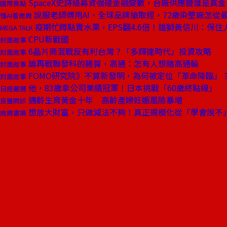
SpaceX史詩級募資強碰金融變數，台廠供應鏈誰是真
國際焦點
說服老師傅用AI、全球品牌搶取經，72歲染整廠怎從
懂AI看商周
疫期忙蹲點賣水果，EPS翻4.6倍！雄獅黃信川：保
MEGA TALK
CPU新戰國
封面故事
6晶片商混戰反有利台灣？「多輝達時代」投資攻略
封面故事
論再戰聯發科的勝算，高通：怎有人想賭高通輸
封面故事
FOMO研究院》不算新發明，為何被定位「革命降臨」？輝
封面故事
他，83歲拿公司業績冠軍！日本挑戰「60歲終點線」
日經嚴選
適齡生育黃金十年 高齡產婦妊娠風險暴增
良醫問診
想放大財富，只做減法不夠！真正規模化從「學會說不
商周書摘